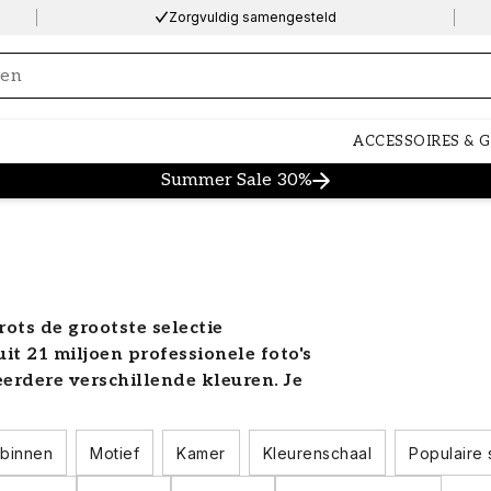
Zorgvuldig samengesteld
ng…
ACCESSOIRES & 
Summer Sale 30%
ots de grootste selectie
t 21 miljoen professionele foto's
erdere verschillende kleuren. Je
m je huis een persoonlijke look te
loos! Blader door onze zorgvuldig
binnen
Motief
Kamer
Kleurenschaal
Populaire 
ntwerpen te ontdekken die het