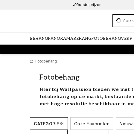
Goede prijzen
Loadi
BEHANG
PANORAMABEHANG
FOTOBEHANG
VERF
Fotobehang
Fotobehang
Hier bij Wallpassion bieden we met tr
fotobehang op de markt, bestaande ui
met hoge resolutie beschikbaar in me
kunt elk motief of elke foto kiezen o
geven – de mogelijkheden zijn einde
CATEGORIE
Onze Favorieten
Nieuw 
gecategoriseerde collecties om de o
beste bij jouw stijl passen.