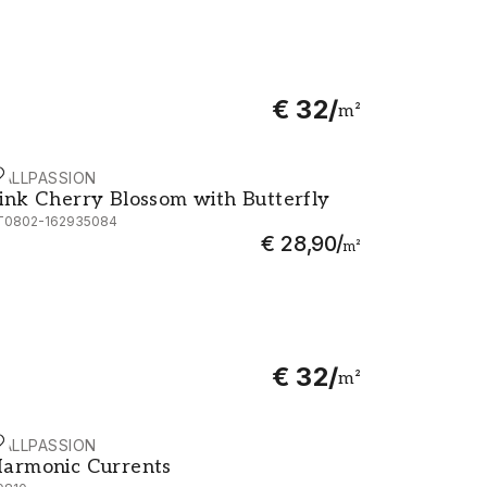
€ 32
/
m²
ALLPASSION
ink Cherry Blossom with Butterfly
ink Cherry Blossom with Butterfly
T0802-162935084
€ 28,90
/
m²
€ 32
/
m²
ALLPASSION
armonic Currents
armonic Currents