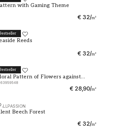
attern with Gaming Theme
attern with Gaming Theme
€ 32
/
m²
Bestseller
ALLPASSION
easide Reeds
easide Reeds
€ 32
/
m²
Bestseller
ALLPASSION
loral Pattern of Flowers against White
loral Pattern of Flowers against
063959548
hite
€ 28,90
/
m²
ALLPASSION
ilent Beech Forest
ilent Beech Forest
€ 32
/
m²