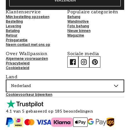
VERZENDEN
Klantenservice
Populaire categorieën
Mijn bestelling opzoeken
Behang
Bestelling
Wandmotive
Levering
Foto behang
Betaling
Nieuw binnen
Retour
Magazine
Prijsgarantie
Neem contact met ons op
Over Wallpassion
Sociale media
Algemene voorwaarden
Privacybeleid
Cookiebeleid
Land
Nederland
Cookievoorkeur bijwerken
4.1 van 5 gebaseerd op 185 beoordelingen