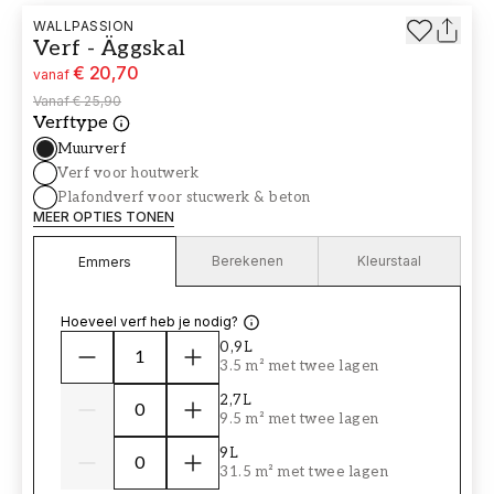
WALLPASSION
Verf - Äggskal
€ 20,70
vanaf
Vanaf
€ 25,90
Verftype
Muurverf
Verf voor houtwerk
Plafondverf voor stucwerk & beton
MEER OPTIES TONEN
Berekenen
Kleurstaal
Emmers
Hoeveel verf heb je nodig?
0,9L
3.5 m² met twee lagen
2,7L
9.5 m² met twee lagen
9L
31.5 m² met twee lagen