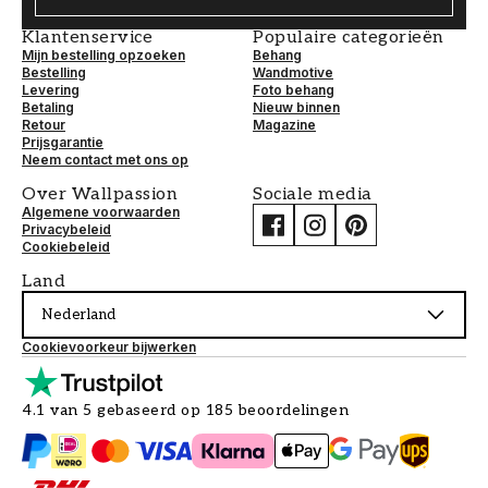
Klantenservice
Populaire categorieën
Mijn bestelling opzoeken
Behang
Bestelling
Wandmotive
Levering
Foto behang
Betaling
Nieuw binnen
Retour
Magazine
Prijsgarantie
Neem contact met ons op
Over Wallpassion
Sociale media
Algemene voorwaarden
Privacybeleid
Cookiebeleid
Land
Nederland
Cookievoorkeur bijwerken
4.1 van 5 gebaseerd op 185 beoordelingen