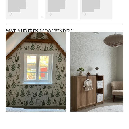
Vloerverf - Binnen - W143 Äggskal (2.7L)
:
€ 85,90
Timmerwerk verf - Binnen - W143 Äggskal (2.7L)
:
€ 117,90
Trapverf - Binnen - W143 Äggskal (0.9L)
:
€ 32,90
WAT ANDEREN MOOI VINDEN
Vloerverf - Binnen - W143 Äggskal (9.0L)
:
€ 259
Trapverf - Binnen - W143 Äggskal (9.0L)
:
€ 259
Muurverf - Binnen - W143 Äggskal (2.7L)
:
€ 59,90
Muurverf - Binnen - W143 Äggskal (9.0L)
:
€ 179,90
Verf voor gips en betonnen plafonds - W143 Äggskal
(2.7L)
:
€ 59,90