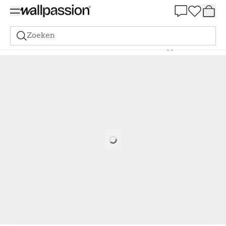
Summer Sale 30%
Zoeken
Verf
Alle Kleuren
Lichte verf
Verf - Kleur W143 Äggskal
Loading…