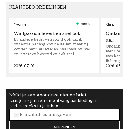
KLANTBEOORDELINGEN
Yvonne
Klant
Wallpassion levert en snel ook!
Ondanks da
Bij andere bedrijven stond ook dat ik
de…
ditzelfde behang kon bestellen, maar zij
Ondanks dat 
konden het niet leveren. Wallpassion wel
website toen
en leverden bovendien ook snel.
was het supe
Ik ben goed
2026-07-01
2026-06-08
Meld je aan voor onze nieuwsbrief
Laat je inspireren en ontvang aanbiedingen
rechtstreeks in je inbox.
VERZENDEN