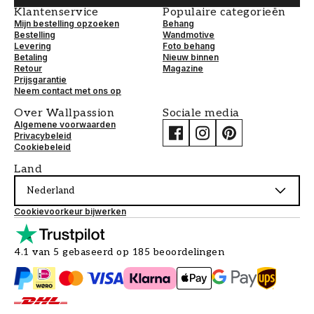
Klantenservice
Populaire categorieën
Mijn bestelling opzoeken
Behang
Bestelling
Wandmotive
Levering
Foto behang
Betaling
Nieuw binnen
Retour
Magazine
Prijsgarantie
Neem contact met ons op
Over Wallpassion
Sociale media
Algemene voorwaarden
Privacybeleid
Cookiebeleid
Land
Nederland
Cookievoorkeur bijwerken
4.1 van 5 gebaseerd op 185 beoordelingen