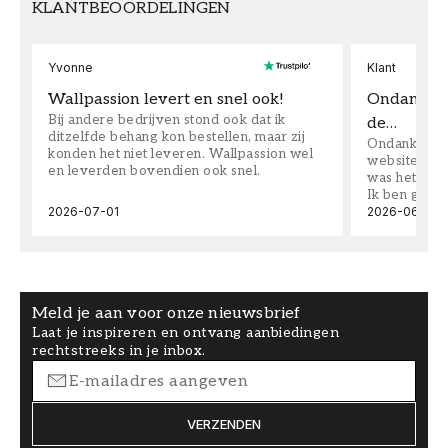
KLANTBEOORDELINGEN
Yvonne
Klant
Wallpassion levert en snel ook!
Ondanks da
Bij andere bedrijven stond ook dat ik
de…
ditzelfde behang kon bestellen, maar zij
Ondanks dat 
konden het niet leveren. Wallpassion wel
website toen
en leverden bovendien ook snel.
was het supe
Ik ben goed
2026-07-01
2026-06-08
Meld je aan voor onze nieuwsbrief
Laat je inspireren en ontvang aanbiedingen
rechtstreeks in je inbox.
VERZENDEN