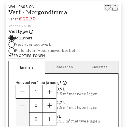
WALLPASSION
Verf - Morgondimma
€ 20,70
vanaf
Vanaf
€ 25,90
Verftype
Muurverf
Verf voor houtwerk
Plafondverf voor stucwerk & beton
MEER OPTIES TONEN
Berekenen
Kleurstaal
Emmers
Hoeveel verf heb je nodig?
0,9L
3.5 m² met twee lagen
2,7L
9.5 m² met twee lagen
9L
31.5 m² met twee lagen