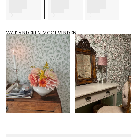
Trapverf - Binnen - W27 Morgondimma (0.9L)
:
€ 32,90
Timmerwerk verf - Binnen - W27 Morgondimma
(2.7L)
:
€ 117,90
WAT ANDEREN MOOI VINDEN
Trapverf - Binnen - W27 Morgondimma (2.7L)
:
€ 85,90
Muurverf - Binnen - W27 Morgondimma (2.7L)
:
€ 59,90
Vloerverf - Binnen - W27 Morgondimma (9.0L)
:
€ 259
Verf voor gips en betonnen plafonds - W27
Morgondimma (9.0L)
:
€ 179,90
Verf voor gips en betonnen plafonds - W27
Morgondimma (0.9L)
:
€ 25,90
Muurverf - Binnen - W27 Morgondimma (9.0L)
:
€ 179,90
Vloerverf - Binnen - W27 Morgondimma (0.9L)
:
€ 32,90