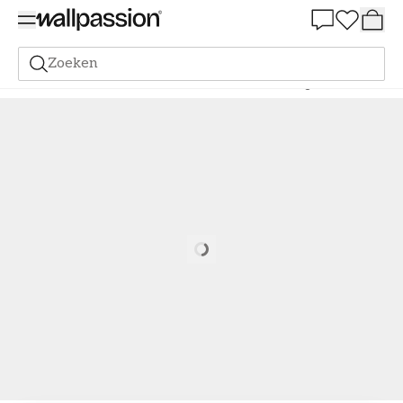
Summer Sale 30%
Zoeken
Verf
Alle Kleuren
Lichte verf
Verf - Kleur W27 Morgondimma
Loading…