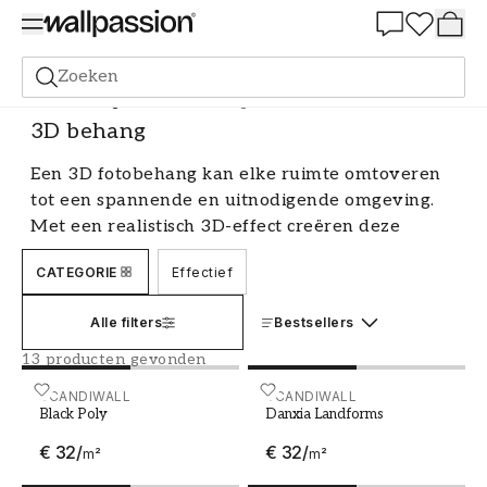
Summer Sale 30%
Zoeken
Fotobehang
Motief
3D behang
3D behang
Een 3D fotobehang kan elke ruimte omtoveren
tot een spannende en uitnodigende omgeving.
Met een realistisch 3D-effect creëren deze
behangen een illusie van diepte en dimensie die
CATEGORIE
Effectief
de kamer groter en levendiger doet aanvoelen.
Of je nu op zoek bent naar een
Alle filters
Bestsellers
achtergrondbehang met een natuurmotief, een
stadsgezicht of een abstract patroon, er zijn tal
13 producten gevonden
van designbehangen om uit te kiezen die passen
Black Poly
SCANDIWALL
Danxia Landforms
SCANDIWALL
bij jouw stijl en voorkeuren.
Black Poly
Danxia Landforms
Creëer een unieke sfeer
€ 32
/
€ 32
/
m²
m²