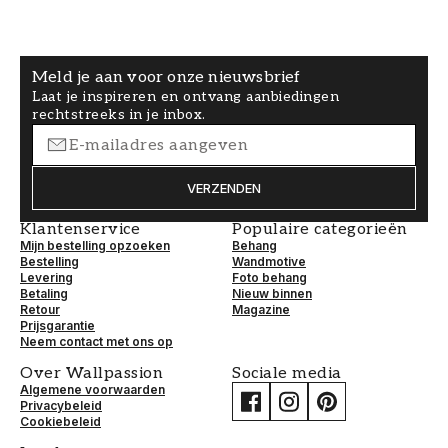
Meld je aan voor onze nieuwsbrief
Laat je inspireren en ontvang aanbiedingen
rechtstreeks in je inbox.
VERZENDEN
Klantenservice
Populaire categorieën
Mijn bestelling opzoeken
Behang
Bestelling
Wandmotive
Levering
Foto behang
Betaling
Nieuw binnen
Retour
Magazine
Prijsgarantie
Neem contact met ons op
Over Wallpassion
Sociale media
Algemene voorwaarden
Privacybeleid
Cookiebeleid