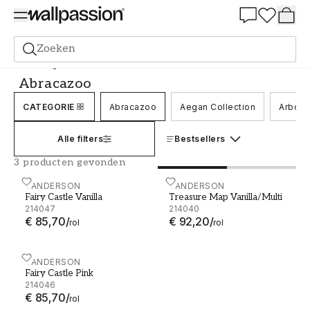
Summer Sale 30%
Zoeken
Behang
Merk
Sanderson
Abracazoo
Abracazoo
CATEGORIE
Abracazoo
Aegan Collection
Arbore
Alle filters
Bestsellers
3 producten gevonden
Fairy Castle Vanilla - 214047
SANDERSON
Treasure Map Vanilla/Mult
SANDERSON
Fairy Castle Vanilla
Treasure Map Vanilla/Multi
214047
214040
€ 85,70
/
€ 92,20
/
rol
rol
Fairy Castle Pink - 214046
SANDERSON
Fairy Castle Pink
214046
€ 85,70
/
rol