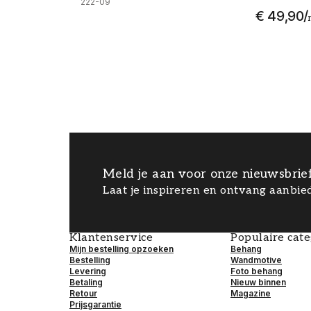
222-09
€ 49,90
/
Meld je aan voor onze nieuwsbrie
Laat je inspireren en ontvang aanbied
Klantenservice
Populaire cat
Mijn bestelling opzoeken
Behang
Bestelling
Wandmotive
Levering
Foto behang
Betaling
Nieuw binnen
Retour
Magazine
Prijsgarantie