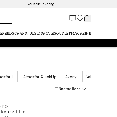
Snelle levering
GEREEDSCHAP
STIJLGIDS
ACTIES
OUTLET
MAGAZINE
osfär III
Atmosfär QuickUp
Aveny
Ballad
Duro 
Bestsellers
URO
kvarell Lin - 222-04
kvarell Lin
22-04