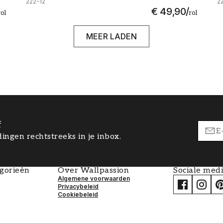
222-12
2
€ 49,90
/
rol
rol
MEER LADEN
f
ingen rechtstreeks in je inbox.
egorieën
Over Wallpassion
Sociale med
Algemene voorwaarden
Privacybeleid
Cookiebeleid