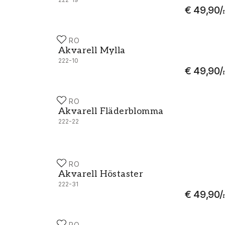
€ 49,90
/
DURO
Akvarell Mylla - 222-10
Akvarell Mylla
222-10
€ 49,90
/
DURO
Akvarell Fläderblomma - 222-22
Akvarell Fläderblomma
222-22
DURO
Akvarell Höstaster - 222-31
Akvarell Höstaster
222-31
€ 49,90
/
DURO