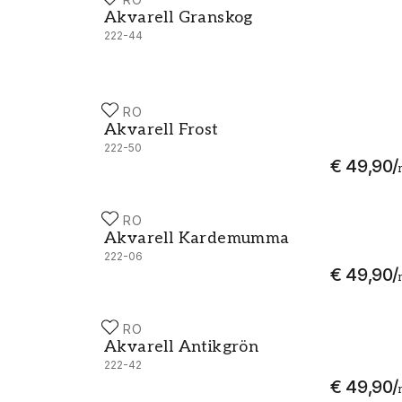
Akvarell Granskog - 222-44
Akvarell Granskog
222-44
DURO
Akvarell Frost - 222-50
Akvarell Frost
222-50
€ 49,90
/
DURO
Akvarell Kardemumma - 222-06
Akvarell Kardemumma
222-06
€ 49,90
/
DURO
Akvarell Antikgrön - 222-42
Akvarell Antikgrön
222-42
€ 49,90
/