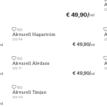
A
A
2
€ 49,90
/
rol
DURO
D
Akvarell Hagaström - 222-54
A
Akvarell Hagaström
A
222-54
2
€ 49,90
/
rol
rol
DURO
D
Akvarell Älvdans - 222-11
A
Akvarell Älvdans
A
222-11
2
€ 49,90
/
rol
rol
DURO
Akvarell Timjan - 222-43
Akvarell Timjan
222-43
rol