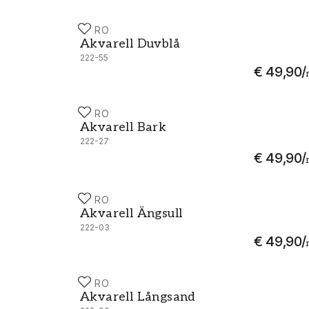
DURO
Akvarell Duvblå - 222-55
Akvarell Duvblå
222-55
€ 49,90
/
DURO
Akvarell Bark - 222-27
Akvarell Bark
222-27
€ 49,90
/
DURO
Akvarell Ängsull - 222-03
Akvarell Ängsull
222-03
€ 49,90
/
DURO
Akvarell Långsand - 222-09
Akvarell Långsand