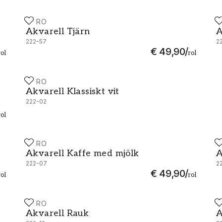
DURO
D
Akvarell Tjärn - 222-57
A
Akvarell Tjärn
A
222-57
2
€ 49,90
/
rol
rol
DURO
Akvarell Klassiskt vit - 222-02
Akvarell Klassiskt vit
222-02
rol
DURO
D
Akvarell Kaffe med mjölk - 222-07
A
Akvarell Kaffe med mjölk
A
222-07
2
€ 49,90
/
rol
rol
DURO
D
Akvarell Rauk - 222-12
A
Akvarell Rauk
A