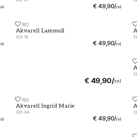
€ 49,90
/
rol
rol
DURO
D
Akvarell Lammull - 222-16
A
Akvarell Lammull
A
222-16
2
€ 49,90
/
rol
rol
D
A
A
2
€ 49,90
/
rol
DURO
D
Akvarell Ingrid Marie - 222-34
A
Akvarell Ingrid Marie
A
222-34
2
€ 49,90
/
rol
rol
D