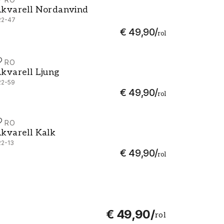
kvarell Nordanvind - 222-47
kvarell Nordanvind
22-47
€ 49,90
/
rol
URO
kvarell Ljung - 222-59
kvarell Ljung
22-59
€ 49,90
/
rol
URO
kvarell Kalk - 222-13
kvarell Kalk
22-13
€ 49,90
/
rol
€ 49,90
/
rol