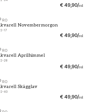
€ 49,90
/
rol
URO
kvarell Novembermorgon - 222-17
kvarell Novembermorgon
22-17
€ 49,90
/
rol
URO
kvarell Aprilhimmel - 222-28
kvarell Aprilhimmel
22-28
€ 49,90
/
rol
URO
kvarell Skägglav - 222-40
kvarell Skägglav
22-40
€ 49,90
/
rol
URO