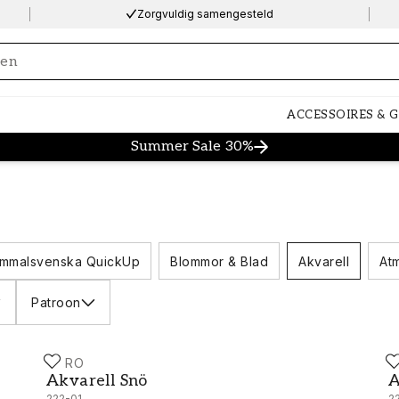
Zorgvuldig samengesteld
ng…
ACCESSOIRES & 
Summer Sale 30%
mmalsvenska QuickUp
Blommor & Blad
Akvarell
Atm
Patroon
DURO
D
Akvarell Snö - 222-01
A
Akvarell Snö
A
222-01
2