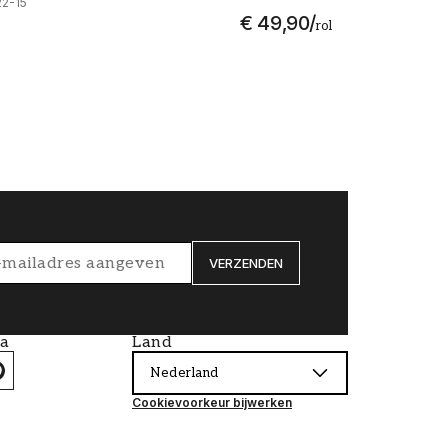
22-15
€ 49,90
/
rol
VERZENDEN
ia
Land
Nederland
Cookievoorkeur bijwerken