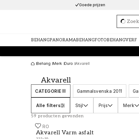
Goede prijzen
Loadi
BEHANG
PANORAMABEHANG
FOTOBEHANG
VERF
Behang
Merk
Duro
Akvarell
Akvarell
CATEGORIE
Gammalsvenska 2011
Ga
Alle filters
Stijl
Prijs
Merk
59 producten gevonden
DURO
Akvarell Varm asfalt - 222-19
Akvarell Varm asfalt
222-19