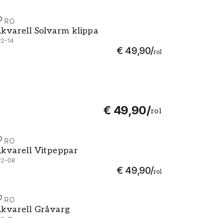
URO
kvarell Solvarm klippa - 222-14
kvarell Solvarm klippa
22-14
€ 49,90
/
rol
€ 49,90
/
rol
URO
kvarell Vitpeppar - 222-08
kvarell Vitpeppar
22-08
€ 49,90
/
rol
URO
kvarell Gråvarg - 222-15
kvarell Gråvarg