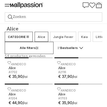
Summer Sale 30%
Zoeken
Behang
Merk
Grandeco
Alice
Alice
CATEGORIE
Alice
Jungle Fever
Kaia
Little 
Alle filters
Bestsellers
54 producten gevonden
Alice - A1702
GRANDECO
Alice - A2116
GRANDECO
Alice
Alice
A1702
A2116
€ 35,90
/
€ 37,90
/
rol
rol
Alice - A1204
GRANDECO
Alice - A1703
GRANDECO
Alice
Alice
A1204
A1703
€ 44,90
/
€ 35,90
/
rol
rol