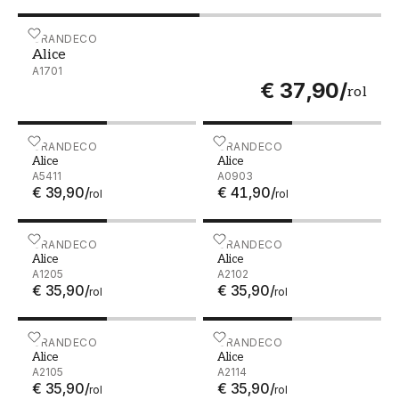
Alice - A1701
GRANDECO
Alice
A1701
€ 37,90
/
rol
Alice - A5411
GRANDECO
Alice - A0903
GRANDECO
Alice
Alice
A5411
A0903
€ 39,90
/
€ 41,90
/
rol
rol
Alice - A1205
GRANDECO
Alice - A2102
GRANDECO
Alice
Alice
A1205
A2102
€ 35,90
/
€ 35,90
/
rol
rol
Alice - A2105
GRANDECO
Alice - A2114
GRANDECO
Alice
Alice
A2105
A2114
€ 35,90
/
€ 35,90
/
rol
rol