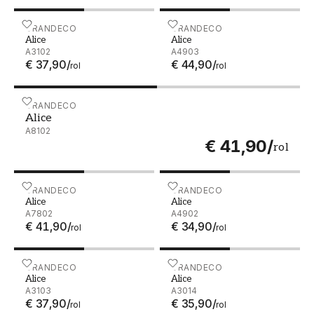
Alice - A3102
GRANDECO
Alice - A4903
GRANDECO
Alice
Alice
A3102
A4903
€ 37,90
/
€ 44,90
/
rol
rol
Alice - A8102
GRANDECO
Alice
A8102
€ 41,90
/
rol
Alice - A7802
GRANDECO
Alice - A4902
GRANDECO
Alice
Alice
A7802
A4902
€ 41,90
/
€ 34,90
/
rol
rol
Alice - A3103
GRANDECO
Alice - A3014
GRANDECO
Alice
Alice
A3103
A3014
€ 37,90
/
€ 35,90
/
rol
rol