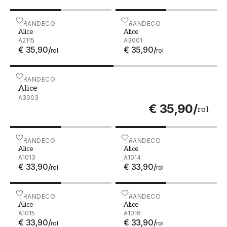
Alice - A2115
GRANDECO
Alice - A3001
GRANDECO
Alice
Alice
A2115
A3001
€ 35,90
/
€ 35,90
/
rol
rol
Alice - A3003
GRANDECO
Alice
A3003
€ 35,90
/
rol
Alice - A1013
GRANDECO
Alice - A1014
GRANDECO
Alice
Alice
A1013
A1014
€ 33,90
/
€ 33,90
/
rol
rol
Alice - A1015
GRANDECO
Alice - A1016
GRANDECO
Alice
Alice
A1015
A1016
€ 33,90
/
€ 33,90
/
rol
rol