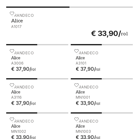
Alice - A1017
GRANDECO
Alice
A1017
€ 33,90
/
rol
Alice - A3006
GRANDECO
Alice - A3101
GRANDECO
Alice
Alice
A3006
A3101
€ 37,90
/
€ 37,90
/
rol
rol
Alice - A3116
GRANDECO
Alice - MN1001
GRANDECO
Alice
Alice
A3116
MN1001
€ 37,90
/
€ 33,90
/
rol
rol
Alice - MN1002
GRANDECO
Alice - MN1003
GRANDECO
Alice
Alice
MN1002
MN1003
€ 33,90
/
€ 33,90
/
rol
rol