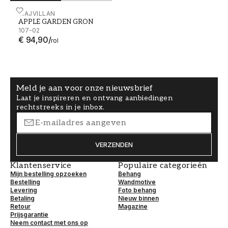
APPLE GARDEN GRÖN - 107-02
MAJVILLAN
APPLE GARDEN GRÖN
107-02
€ 94,90
/
rol
Meld je aan voor onze nieuwsbrief
Laat je inspireren en ontvang aanbiedingen
rechtstreeks in je inbox.
VERZENDEN
Klantenservice
Populaire categorieën
Mijn bestelling opzoeken
Behang
Bestelling
Wandmotive
Levering
Foto behang
Betaling
Nieuw binnen
Retour
Magazine
Prijsgarantie
Neem contact met ons op