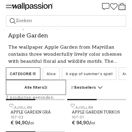
Summer Sale 30%
Zoeken
Behang
Merk
Majvillan
Apple Garden
Apple Garden
The wallpaper Apple Garden from Majvillan
contains three wonderfully lively color schemes
with beautiful floral and wildlife motifs. The
wallpaper is designed by Charlotta Sandberg
CATEGORIE
Alice
A sipp of summer´s spell
Amel
and is ideal for any room in the house. A very
versatile wallpaper.
Alle filters
Bestsellers
3 producten gevonden
APPLE GARDEN GRÅ - 107-03
MAJVILLAN
APPLE GARDEN TURKOS -
MAJVILLAN
APPLE GARDEN GRÅ
APPLE GARDEN TURKOS
107-03
107-01
€ 94,90
/
€ 94,90
/
rol
rol