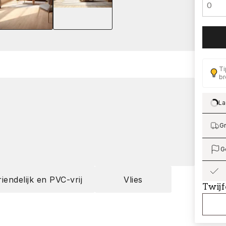
Ti
br
La
Lo
Gr
G
riendelijk en PVC-vrij
Vlies
Twijf