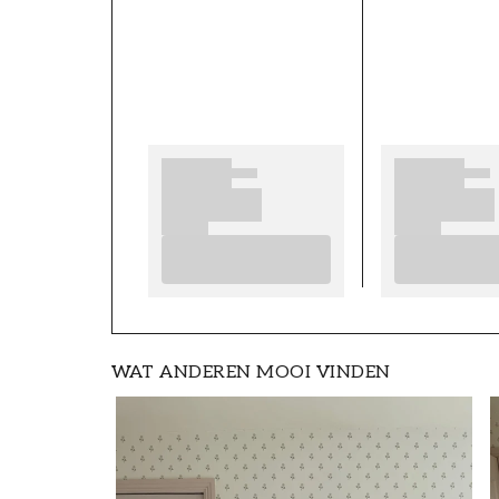
ARTIKELNUMMER
FT0805-00852
HOOGTE (m)
6
KAMER
Woonkamer
WAT ANDEREN MOOI VINDEN