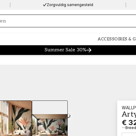
Zorgvuldig samengesteld
ng…
ACCESSOIRES & 
Summer Sale 30%
WALLP
Art
Loading…
€ 3
Breed