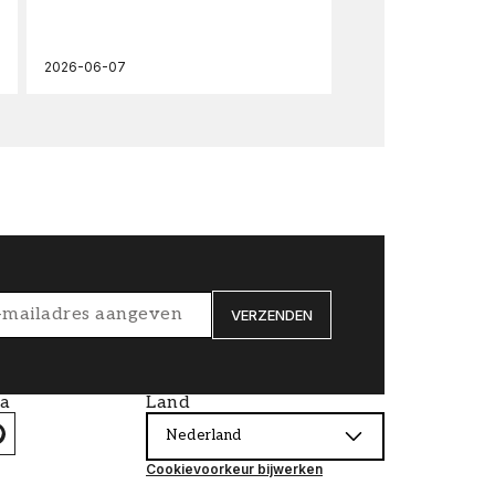
wal
2026-06-07
202
VERZENDEN
ia
Land
Nederland
Cookievoorkeur bijwerken