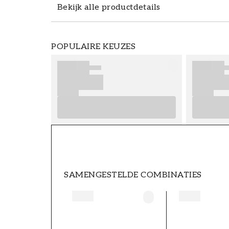
Bekijk alle productdetails
Het wandmotief Arty flowers is een beta
POPULAIRE KEUZES
maat kunt bestellen naar je eigen behoe
eenvoudig je droommuur creëren. Vul het
brede assortiment binnenverf. Door je b
passende kleuren, kun je een echt heerlij
accentmuur in het oog springt.
<br />
<br 
vormvaste en duurzame behangen van he
geeft een exclusieve look en gevoel aan 
het behang moet de lijm direct op de a
lijm) en de behangstroken moeten rand 
de behangstroken is 50 cm en het behang 
onzeker voelt, overweeg dan hulp in te 
SAMENGESTELDE COMBINATIES
/>
<br />
Let op! Vergeet niet om 5 cm toe
als hoogte.
Productdetails