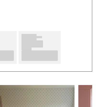
MERK
Wallpassion
BREEDTE (m)
8
KLEUR
Roze