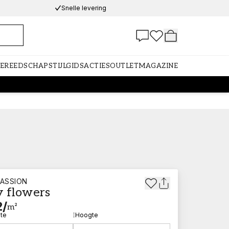
Snelle levering
GEREEDSCHAP
STIJLGIDS
ACTIES
OUTLET
MAGAZINE
ASSION
y flowers
2
/
m²
te
Hoogte