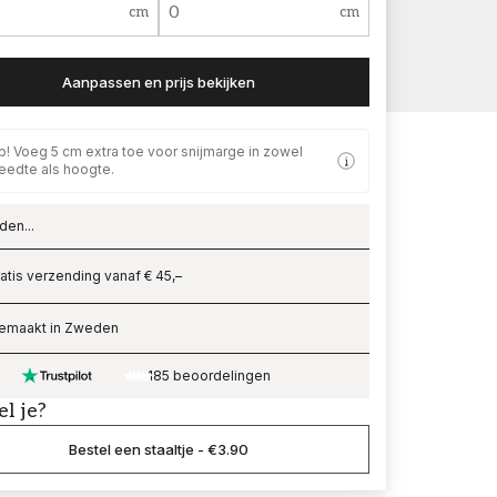
cm
cm
Aanpassen en prijs bekijken
p! Voeg 5 cm extra toe voor snijmarge in zowel
eedte als hoogte.
den...
ading…
atis verzending vanaf € 45,–
emaakt in Zweden
185 beoordelingen
el je?
Bestel een staaltje
-
€3.90