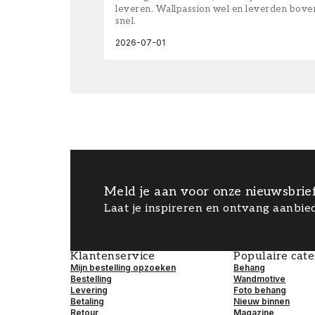
leveren. Wallpassion wel en leverden bove
snel.
2026-07-01
Meld je aan voor onze nieuwsbrie
Laat je inspireren en ontvang aanbied
Klantenservice
Populaire cat
Mijn bestelling opzoeken
Behang
Bestelling
Wandmotive
Levering
Foto behang
Betaling
Nieuw binnen
Retour
Magazine