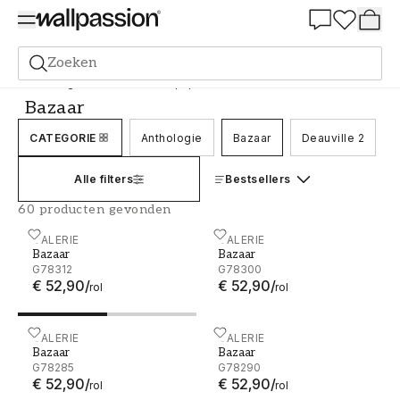
Summer Sale 30%
Zoeken
Behang
Merk
Galerie Wallpaper
Bazaar
Bazaar
CATEGORIE
Anthologie
Bazaar
Deauville 2
Alle filters
Bestsellers
60 producten gevonden
Bazaar - G78312
GALERIE
Bazaar - G78300
GALERIE
Bazaar
Bazaar
G78312
G78300
€ 52,90
/
€ 52,90
/
rol
rol
Bazaar - G78285
GALERIE
Bazaar - G78290
GALERIE
Bazaar
Bazaar
G78285
G78290
€ 52,90
/
€ 52,90
/
rol
rol