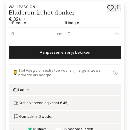
WALLPASSION
Bladeren in het donker
€ 32
/
m²
Breedte
Hoogte
cm
cm
Aanpassen en prijs bekijken
Tip! Voeg 5 cm extra toe voor snijmarge in zowel
breedte als hoogte.
Laden...
Loading…
Gratis verzending vanaf € 45,–
Gemaakt in Zweden
185 beoordelingen