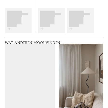
Onze op maat gemaakte
fotobehangen/muurschilderingen zijn
vormvaste en duurzame behangen van het
type Non-woven (150g/m2). Het materiaal
geeft een exclusieve look en gevoel aan je
muren.
WAT ANDEREN MOOI VINDEN
Bij het aanbrengen van het behang moet de
lijm direct op de accentmuur worden
aangebracht (Non-woven lijm) en de
behangstroken worden rand aan rand
gemonteerd. De breedte van de
behangstroken is 50 cm en het behang is
eenvoudig te monteren, maar als je je onzeker
voelt, overweeg dan hulp in te schakelen van
een professionele vakman.
Let op! Vergeet niet om 5 cm toe te voegen