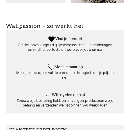
voor de snijmarge in zowel breedte als hoogte.
Productdetails
ARTIKELNUMMER
FORMAAT
Wallpassion – zo werkt het
FT0805-00379
Landschap
Vind je favoriet
MERK
BREEDTE (m)
Ontdek onze zorgvuldig geselecteerde muurschilderingen
Wallpassion
8
en vind het perfecte ontwerp voor jouw ruimte
HOOGTE (m)
KAMER
Meet je muur op
6
Woonkamer
Meet je muur op en vul de breedte en hoogte in om je prijs te
zien
MOTIEF
Natuur en
Wij regelen de rest
landschap, Bos
Zodra we je bestelling hebben ontvangen, produceren we je
behang en verzenden we het binnen 3–6 werkdagen