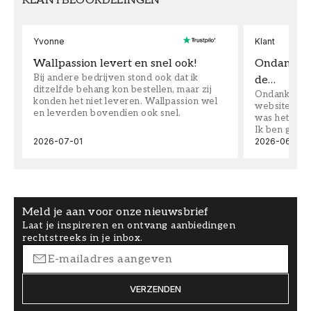
KLANTBEOORDELINGEN
Yvonne
Klant
Wallpassion levert en snel ook!
Ondanks da
Bij andere bedrijven stond ook dat ik
de…
ditzelfde behang kon bestellen, maar zij
Ondanks dat 
konden het niet leveren. Wallpassion wel
website toen
en leverden bovendien ook snel.
was het supe
Ik ben goed
2026-07-01
2026-06-08
Meld je aan voor onze nieuwsbrief
Laat je inspireren en ontvang aanbiedingen
rechtstreeks in je inbox.
VERZENDEN