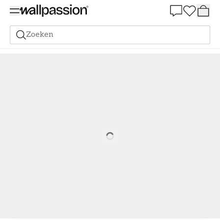
Summer Sale 30%
Zoeken
Wandmotive
Botanisch
Bladeren in het donker
Loading…