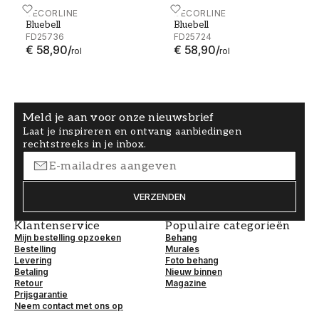
Bluebell - FD25736
DECORLINE
Bluebell - FD25724
DECORLINE
Bluebell
Bluebell
FD25736
FD25724
€ 58,90
/
€ 58,90
/
rol
rol
Meld je aan voor onze nieuwsbrief
Laat je inspireren en ontvang aanbiedingen
rechtstreeks in je inbox.
VERZENDEN
Klantenservice
Populaire categorieën
Mijn bestelling opzoeken
Behang
Bestelling
Murales
Levering
Foto behang
Betaling
Nieuw binnen
Retour
Magazine
Prijsgarantie
Neem contact met ons op