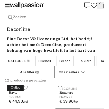
Summer Sale 30%
Zoeken
Behang
Merk
Decorline
Decorline
Fine Decor Wallcoverings Ltd, het bedrijf
achter het merk Decorline, produceert
behang van hoge kwaliteit in het hart van
Cheshire, Engeland. Het familiebedrijf van de
CATEGORIE
Bluebell
Eclipse
Folklore
Haylo
vijfde generatie gebruikt een
verscheidenheid aan technieken om de
Alle filters
Bestsellers
mooiste patronen op de markt te produceren.
12 producten gevonden
Decorline behang online kopen
Outlet
Haylo - FD24621
DECORLINE
Signature - FD24278
DECORLINE
Haylo
Signature
Fine Decor Wallcoverings is een van de oudste
FD24621
FD24278
behanghuizen van Groot-Brittannië en het merk
€ 44,90
/
€ 39,90
/
rol
rol
Decorline vertegenwoordigt een breed scala aan