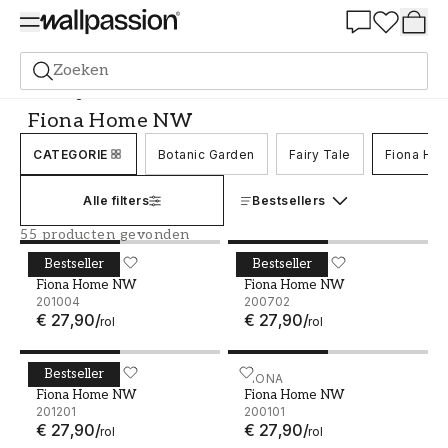
Summer Sale 30%
Zoeken
Behang
Merk
Fiona
Fiona Home NW
Fiona Home NW
CATEGORIE
Botanic Garden
Fairy Tale
Fiona Ho
Alle filters
Bestsellers
55 producten gevonden
Bestseller
Bestseller
Fiona Home NW - 201004
FIONA
Fiona Home NW - 200702
FIONA
Fiona Home NW
Fiona Home NW
201004
200702
€ 27,90
/
€ 27,90
/
rol
rol
Bestseller
Fiona Home NW - 201201
FIONA
Fiona Home NW - 200101
FIONA
Fiona Home NW
Fiona Home NW
201201
200101
€ 27,90
/
€ 27,90
/
rol
rol