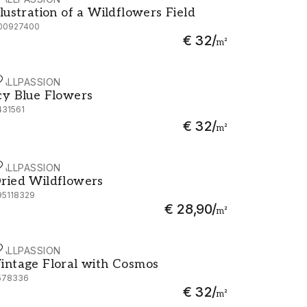
llustration of a Wildflowers Field
llustration of a Wildflowers Field
00927400
€ 32
/
m²
ALLPASSION
cy Blue Flowers
cy Blue Flowers
431561
€ 32
/
m²
ALLPASSION
ried Wildflowers
ried Wildflowers
95118329
€ 28,90
/
m²
ALLPASSION
intage Floral with Cosmos
intage Floral with Cosmos
578336
€ 32
/
m²