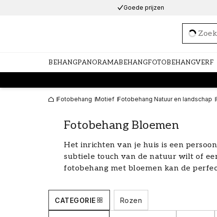
Goede prijzen
Loadi
BEHANG
PANORAMABEHANG
FOTOBEHANG
VERF
Fotobehang
Motief
Fotobehang Natuur en landschap
Fotobehang Bloemen
Het inrichten van je huis is een persoonl
subtiele touch van de natuur wilt of e
fotobehang met bloemen kan de perfec
kunnen je kamer een frisse en levendige
verscheidenheid aan stijlen en kleure
CATEGORIE
Rozen
romantische rozen tot exotische orchi
gevoel van rust en schoonheid creëren