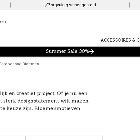
Zorgvuldig samengesteld
ng…
ACCESSOIRES & 
Summer Sale 30%
Fotobehang Bloemen
ijk en creatief project. Of je nu een
en sterk designstatement wilt maken,
te keuze zijn. Bloemenmotieven
 sfeer geven, en ze zijn er in een
n om aan jouw smaak te voldoen. Van
deeën, bloemenbehang kan een
. Ontdek ons assortiment om het