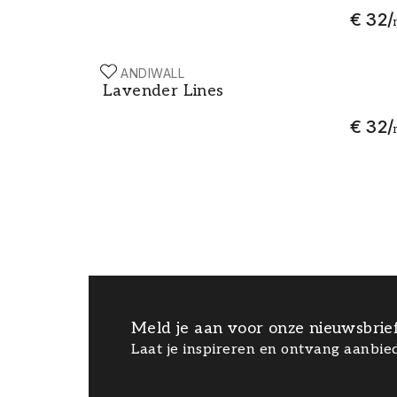
€ 32
/
SCANDIWALL
Lavender Lines
Lavender Lines
€ 32
/
Meld je aan voor onze nieuwsbrie
Laat je inspireren en ontvang aanbied