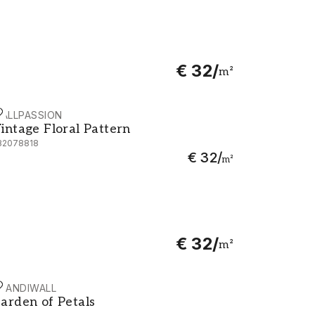
€ 32
/
m²
ALLPASSION
intage Floral Pattern
intage Floral Pattern
82078818
€ 32
/
m²
€ 32
/
m²
CANDIWALL
arden of Petals
arden of Petals