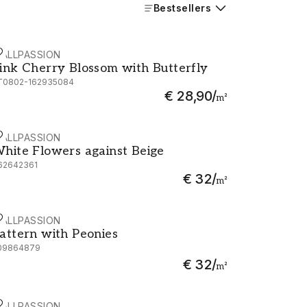
Bestsellers
ALLPASSION
ink Cherry Blossom with Butterfly
ink Cherry Blossom with Butterfly
T0802-162935084
€ 28,90
/
m²
ALLPASSION
hite Flowers against Beige
hite Flowers against Beige
62642361
€ 32
/
m²
ALLPASSION
attern with Peonies
attern with Peonies
09864879
€ 32
/
m²
ALLPASSION