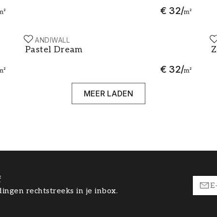
€ 32
/
m²
m²
SCANDIWALL
S
Pastel Dream
Z
Pastel Dream
Z
€ 32
/
m²
m²
MEER LADEN
f
ingen rechtstreeks in je inbox.