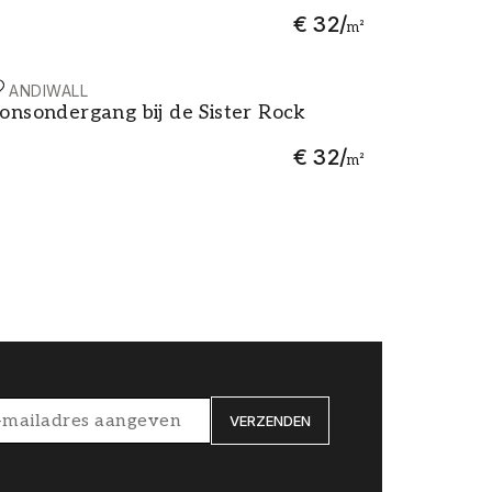
€ 32
/
m²
CANDIWALL
onsondergang bij de Sister Rock
onsondergang bij de Sister Rock
€ 32
/
m²
VERZENDEN