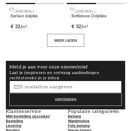
Surface dolphin
SCANDIWALL
Bottlenose Dolphins
SCANDIWALL
Surface dolphin
Bottlenose Dolphins
€ 32
/
€ 32
/
m²
m²
MEER LADEN
Meld je aan voor onze nieuwsbrief
Laat je inspireren en ontvang aanbiedingen
rechtstreeks in je inbox.
VERZENDEN
Klantenservice
Populaire categorieën
Mijn bestelling opzoeken
Behang
Bestelling
Wandmotive
Levering
Foto behang
Betaling
Nieuw binnen