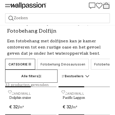
Summer Sale 30%
Zoeken
Fotobehang
Fotobehang Dieren
Fotobehang Dolfijn
Fotobehang Dolfijn
Een fotobehang met dolfijnen kan je kamer
omtoveren tot een rustige oase en het gevoel
geven dat je onder het wateroppervlak bent.
Dolfijnen zijn fascinerende en intelligente
CATEGORIE
Fotobehang Dinosaurussen
Fotobehang 
wezens die veel mensen graag als motief in hun
huis hebben. Bij ons vind je een grote selectie
Alle filters
Bestsellers
van fotobehang met dolfijnen in verschillende
omgevingen en stijlen, variërend van
33 producten gevonden
realistische onderwaterscènes tot meer
Dolphin cruise
SCANDIWALL
Pacific Laggon
SCANDIWALL
artistieke interpretaties. Laat een achtergrond
Dolphin cruise
Pacific Laggon
met dolfijnen een prachtige blikvanger in je huis
€ 32
/
€ 32
/
m²
m²
zijn.