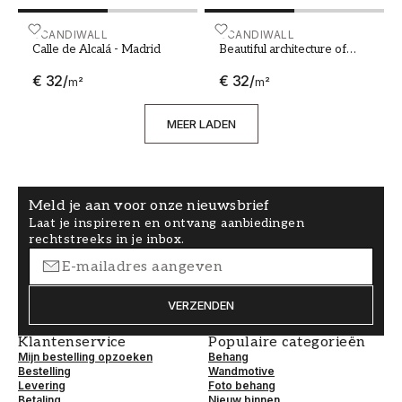
Calle de Alcalá - Madrid
SCANDIWALL
Beautiful architecture of a
SCANDIWALL
Calle de Alcalá - Madrid
Beautiful architecture of
ancient ruines of temple in
€ 32
/
€ 32
/
Hampi
m²
m²
MEER LADEN
Meld je aan voor onze nieuwsbrief
Laat je inspireren en ontvang aanbiedingen
rechtstreeks in je inbox.
VERZENDEN
Klantenservice
Populaire categorieën
Mijn bestelling opzoeken
Behang
Bestelling
Wandmotive
Levering
Foto behang
Betaling
Nieuw binnen