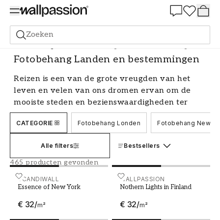
Summer Sale 30%
Zoeken
Fotobehang
Thème
Fotobehang Landen en bestemmingen
Fotobehang Landen en bestemmingen
Reizen is een van de grote vreugden van het
leven en velen van ons dromen ervan om de
mooiste steden en bezienswaardigheden ter
wereld te bezoeken. Met een fotobehang met
CATEGORIE
Fotobehang Londen
Fotobehang New Yo
motieven van steden en bestemmingen, kun je
elke dag het gevoel hebben dat je op je
Alle filters
Bestsellers
droomplek bent. Ons brede assortiment aan
fotobehang en muurschilderingen stelt je in
465 producten gevonden
staat om een persoonlijke en inspirerende
Essence of New York
SCANDIWALL
Nothern Lights in Finland
WALLPASSION
inrichting te creëren die je elke keer dat je de
Essence of New York
Nothern Lights in Finland
kamer binnenkomt op reis neemt.
€ 32
/
€ 32
/
m²
m²
Ervaar wereldsteden