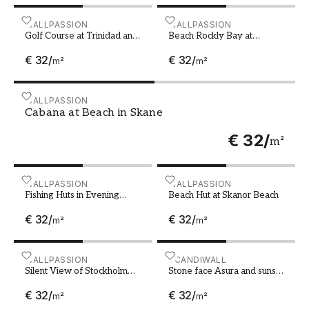
huis. Met onze kennis, kwaliteit en passie voor
interieur zijn wij je vanzelfsprekende partner als
Golf Course at Trinidad and Tobago
WALLPASSION
Beach Rockly Bay at Trini
WALLPASSION
je een persoonlijk en inspirerend huis wilt
Golf Course at Trinidad and
Beach Rockly Bay at
Tobago
Trinidad och Tobago
creëren.
€ 32
/
€ 32
/
m²
m²
Cabana at Beach in Skane
WALLPASSION
Cabana at Beach in Skane
€ 32
/
m²
Fishing Huts in Evening Light on Oland
WALLPASSION
Beach Hut at Skanor Beach
WALLPASSION
Fishing Huts in Evening
Beach Hut at Skanor Beach
Light on Oland
€ 32
/
€ 32
/
m²
m²
Silent View of Stockholm Archipelago
WALLPASSION
Stone face Asura and sun
SCANDIWALL
Silent View of Stockholm
Stone face Asura and sunset
Archipelago
over moat Angkor Thom
€ 32
/
€ 32
/
Cambodia
m²
m²