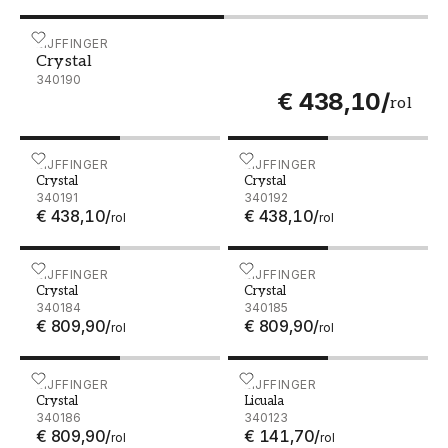
Crystal - 340190
EIJFFINGER
Crystal
340190
€ 438,10
/
rol
Crystal - 340191
EIJFFINGER
Crystal - 340192
EIJFFINGER
Crystal
Crystal
340191
340192
€ 438,10
/
€ 438,10
/
rol
rol
Crystal - 340184
EIJFFINGER
Crystal - 340185
EIJFFINGER
Crystal
Crystal
340184
340185
€ 809,90
/
€ 809,90
/
rol
rol
Crystal - 340186
EIJFFINGER
Licuala - 340123
EIJFFINGER
Crystal
Licuala
340186
340123
€ 809,90
/
€ 141,70
/
rol
rol