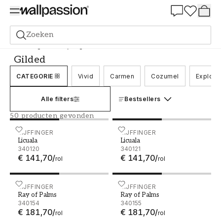
Summer Sale 30%
Zoeken
Behang
Merk
Eijffinger
Gilded
Gilded
CATEGORIE
Vivid
Carmen
Cozumel
Explore
Alle filters
Bestsellers
50 producten gevonden
Licuala - 340120
EIJFFINGER
Licuala - 340121
EIJFFINGER
Licuala
Licuala
340120
340121
€ 141,70
/
€ 141,70
/
rol
rol
Ray of Palms - 340154
EIJFFINGER
Ray of Palms - 340155
EIJFFINGER
Ray of Palms
Ray of Palms
340154
340155
€ 181,70
/
€ 181,70
/
rol
rol