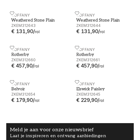
Weathered Stone Plain - ZKEM312643
ZOFFANY
Weathered Stone Plain -
ZOFFANY
Weathered Stone Plain
Weathered Stone Plain
ZKEM312643
ZKEM312644
€ 131,90
/
€ 131,90
/
rol
rol
Rotherby - ZKEM312660
ZOFFANY
Rotherby - ZKEM312661
ZOFFANY
Rotherby
Rotherby
ZKEM312660
ZKEM312661
€ 457,90
/
€ 457,90
/
rol
rol
Belvoir - ZKEM312654
ZOFFANY
Elswick Paisley - ZKEM312
ZOFFANY
Belvoir
Elswick Paisley
ZKEM312654
ZKEM312645
€ 179,90
/
€ 229,90
/
rol
rol
Meld je aan voor onze nieuwsbrief
Laat je inspireren en ontvang aanbiedingen