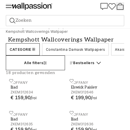
Summer Sale 30%
Zoeken
Behang
Merk
Zoffany Wallpaper
Kempshott Wallcoverings Wallpaper
Kempshott Wallcoverings Wallpaper
CATEGORIE
Constantina Damask Wallpapers
Akaishi
Alle filters
Bestsellers
18 producten gevonden
Iliad - ZKEM312634
ZOFFANY
Elswick Paisley - ZKEM312
ZOFFANY
Iliad
Elswick Paisley
ZKEM312634
ZKEM312646
€ 159,90
/
€ 199,90
/
rol
rol
Iliad - ZKEM312635
ZOFFANY
Iliad - ZKEM312636
ZOFFANY
Iliad
Iliad
ZKEM312635
ZKEM312636
€ 159,90
/
€ 159,90
/
rol
rol