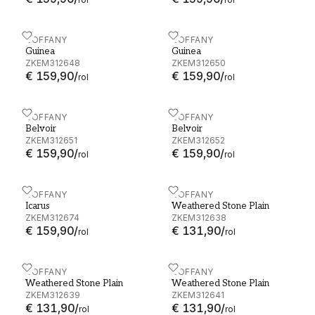
Guinea - ZKEM312648
ZOFFANY
Guinea - ZKEM312650
ZOFFANY
Guinea
Guinea
ZKEM312648
ZKEM312650
€ 159,90
/
€ 159,90
/
rol
rol
Belvoir - ZKEM312651
ZOFFANY
Belvoir - ZKEM312652
ZOFFANY
Belvoir
Belvoir
ZKEM312651
ZKEM312652
€ 159,90
/
€ 159,90
/
rol
rol
Icarus - ZKEM312674
ZOFFANY
Weathered Stone Plain -
ZOFFANY
Icarus
Weathered Stone Plain
ZKEM312674
ZKEM312638
€ 159,90
/
€ 131,90
/
rol
rol
Weathered Stone Plain - ZKEM312639
ZOFFANY
Weathered Stone Plain -
ZOFFANY
Weathered Stone Plain
Weathered Stone Plain
ZKEM312639
ZKEM312641
€ 131,90
/
€ 131,90
/
rol
rol