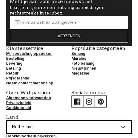
Meld je aan voor onze nieuwsbrief
Laat je inspireren en ontvang aanbiedingen
rechtstreeks in je inbox.
VERZENDEN
Klantenservice
Populaire categorieën
Mijn bestelling opzoeken
Behang
Bestelling
Murales
Levering
Foto behang
Betaling
Nieuw binnen
Retour
Magazine
Prijsgarantie
Neem contact met ons op
Over Wallpassion
Sociale media
Algemene voorwaarden
Privacybeleid
Cookiebeleid
Land
Nederland
Cookievoorkeur bijwerken