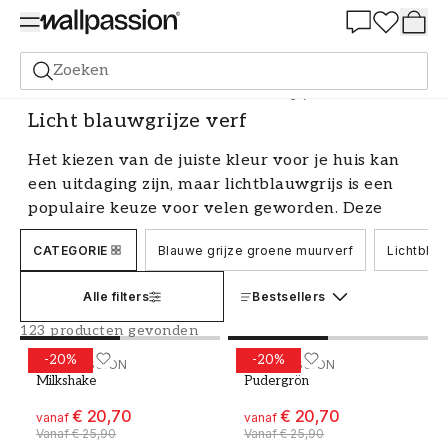
Summer Sale 30%
Zoeken
Verf
Alle Kleuren
Blauwe verf
Licht blauwgrijze verf
Licht blauwgrijze verf
Het kiezen van de juiste kleur voor je huis kan
een uitdaging zijn, maar lichtblauwgrijs is een
populaire keuze voor velen geworden. Deze
veelzijdige tint kan een rustige en ontspannen
CATEGORIE
Blauwe grijze groene muurverf
Lichtblau
sfeer creëren in elke kamer, terwijl het ook een
gevoel van ruimte en licht geeft. Of je nu een
Alle filters
Bestsellers
moderne, klassieke of Scandinavische stijl
prefereert, lichtblauwgrijs kan de perfecte
123 producten gevonden
keuze zijn om je huis te vernieuwen.
-
20
%
-
20
%
Verf - Kleur W70 Milkshake
WALLPASSION
Verf - Kleur W41 Pudergr
WALLPASSION
Milkshake
Pudergrön
Lichtblauwgrijs - een veelzijdige tint
voor elke kamer
€ 20,70
€ 20,70
vanaf
vanaf
Vanaf
€ 25,90
Vanaf
€ 25,90