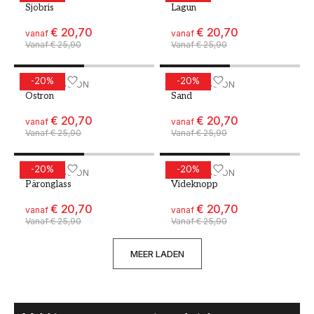
Sjöbris
Lagun
€ 20,70
€ 20,70
vanaf
vanaf
Vanaf
€ 25,90
Vanaf
€ 25,90
-
20
%
-
20
%
Verf - Kleur W37 Ostron
WALLPASSION
Verf - Kleur W39 Sand
WALLPASSION
Ostron
Sand
€ 20,70
€ 20,70
vanaf
vanaf
Vanaf
€ 25,90
Vanaf
€ 25,90
-
20
%
-
20
%
Verf - Kleur W46 Päronglass
WALLPASSION
Verf - Kleur W50 Videkno
WALLPASSION
Päronglass
Videknopp
€ 20,70
€ 20,70
vanaf
vanaf
Vanaf
€ 25,90
Vanaf
€ 25,90
MEER LADEN