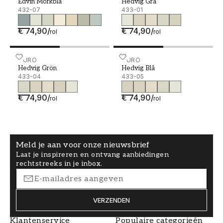
Edvin Mörkblå
Hedvig Grå
432-07
433-01
€ 74,90
/
€ 74,90
/
rol
rol
Hedvig Grön - 433-04
DURO
Hedvig Blå - 433-05
DURO
Hedvig Grön
Hedvig Blå
433-04
433-05
€ 74,90
/
€ 74,90
/
rol
rol
Meld je aan voor onze nieuwsbrief
Laat je inspireren en ontvang aanbiedingen
rechtstreeks in je inbox.
VERZENDEN
Klantenservice
Populaire categorieën