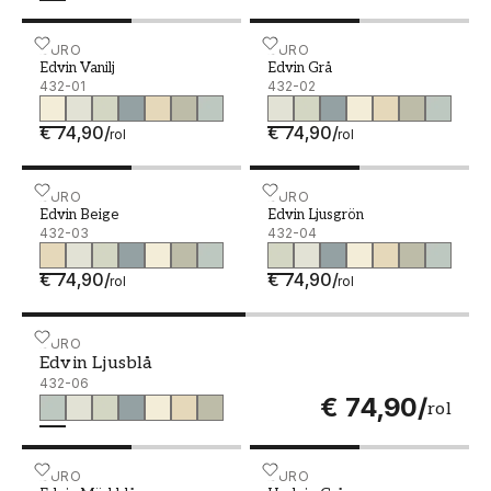
Edvin Vanilj - 432-01
DURO
Edvin Grå - 432-02
DURO
Edvin Vanilj
Edvin Grå
432-01
432-02
€ 74,90
/
€ 74,90
/
rol
rol
Edvin Beige - 432-03
DURO
Edvin Ljusgrön - 432-04
DURO
Edvin Beige
Edvin Ljusgrön
432-03
432-04
€ 74,90
/
€ 74,90
/
rol
rol
Edvin Ljusblå - 432-06
DURO
Edvin Ljusblå
432-06
€ 74,90
/
rol
Edvin Mörkblå - 432-07
DURO
Hedvig Grå - 433-01
DURO