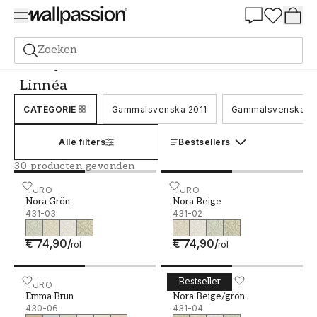
Summer Sale 30%
Zoeken
Behang
Merk
Duro
Linnéa
Linnéa
CATEGORIE
Gammalsvenska 2011
Gammalsvenska Q
Alle filters
Bestsellers
30 producten gevonden
Nora Grön - 431-03
DURO
Nora Beige - 431-02
DURO
Nora Grön
Nora Beige
431-03
431-02
€ 74,90
/
€ 74,90
/
rol
rol
Bestseller
Emma Brun - 430-06
DURO
Nora Beige/grön - 431-04
DURO
Emma Brun
Nora Beige/grön
430-06
431-04