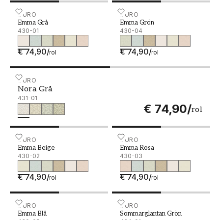
Emma Grå - 430-01
DURO
Emma Grön - 430-04
DURO
Emma Grå
Emma Grön
430-01
430-04
€ 74,90
/
€ 74,90
/
rol
rol
Nora Grå - 431-01
DURO
Nora Grå
431-01
€ 74,90
/
rol
Emma Beige - 430-02
DURO
Emma Rosa - 430-03
DURO
Emma Beige
Emma Rosa
430-02
430-03
€ 74,90
/
€ 74,90
/
rol
rol
Emma Blå - 430-05
DURO
Sommargläntan Grön - 43
DURO
Emma Blå
Sommargläntan Grön