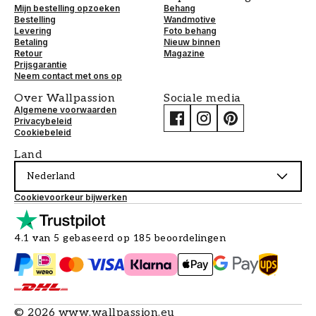
Mijn bestelling opzoeken
Behang
Bestelling
Wandmotive
Levering
Foto behang
Betaling
Nieuw binnen
Retour
Magazine
Prijsgarantie
Neem contact met ons op
Over Wallpassion
Sociale media
Algemene voorwaarden
Privacybeleid
Cookiebeleid
Land
Nederland
Cookievoorkeur bijwerken
4.1 van 5 gebaseerd op 185 beoordelingen
©
2026
www.wallpassion.eu