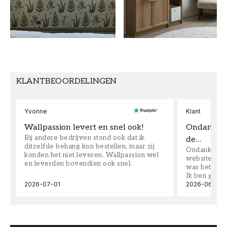
BREEDTE (m)
HOOGTE (m)
0,53
11,2
PATROON
Geometrisch
KLANTBEOORDELINGEN
Yvonne
Klant
Wallpassion levert en snel ook!
Ondanks da
Bij andere bedrijven stond ook dat ik
de…
ditzelfde behang kon bestellen, maar zij
Ondanks dat 
konden het niet leveren. Wallpassion wel
website toen
en leverden bovendien ook snel.
was het supe
Ik ben goed
2026-07-01
2026-06-08