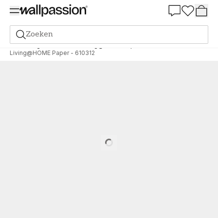
Summer Sale 30%
Zoeken
Behang
Merk
Fiona
Living@HOME Paper
Living@HOME Paper - 610312
Loading…