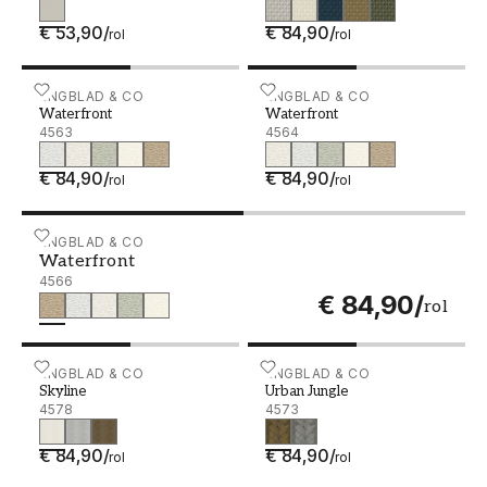
€ 53,90
/
€ 84,90
/
rol
rol
Waterfront - 4563
ENGBLAD & CO
Waterfront - 4564
ENGBLAD & CO
Waterfront
Waterfront
4563
4564
€ 84,90
/
€ 84,90
/
rol
rol
Waterfront - 4566
ENGBLAD & CO
Waterfront
4566
€ 84,90
/
rol
Skyline - 4578
ENGBLAD & CO
Urban Jungle - 4573
ENGBLAD & CO
Skyline
Urban Jungle
4578
4573
€ 84,90
/
€ 84,90
/
rol
rol