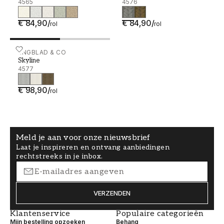
4565
4576
€ 84,90
/
€ 84,90
/
rol
rol
Skyline - 4577
ENGBLAD & CO
Skyline
4577
€ 98,90
/
rol
Meld je aan voor onze nieuwsbrief
Laat je inspireren en ontvang aanbiedingen
rechtstreeks in je inbox.
VERZENDEN
Klantenservice
Populaire categorieën
Mijn bestelling opzoeken
Behang