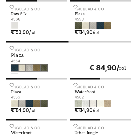
Raw Silk - 4568
ENGBLAD & CO
Plaza - 4553
ENGBLAD & CO
Raw Silk
Plaza
4568
4553
€ 53,90
/
€ 84,90
/
rol
rol
Plaza - 4554
ENGBLAD & CO
Plaza
4554
€ 84,90
/
rol
Plaza - 4556
ENGBLAD & CO
Waterfront - 4562
ENGBLAD & CO
Plaza
Waterfront
4556
4562
€ 84,90
/
€ 84,90
/
rol
rol
Waterfront - 4565
ENGBLAD & CO
Urban Jungle - 4576
ENGBLAD & CO
Waterfront
Urban Jungle