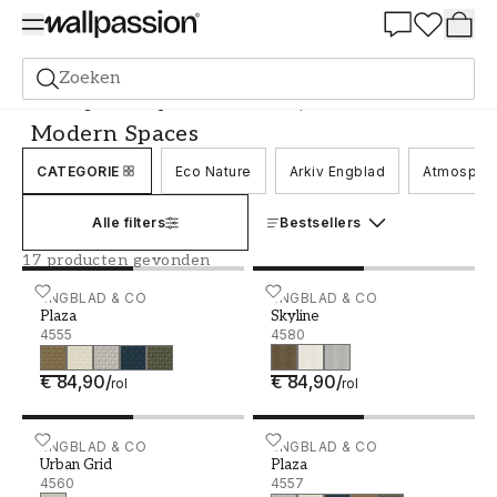
Summer Sale 30%
Zoeken
Behang
Merk
Engblad & Co
Modern Spaces
Modern Spaces
CATEGORIE
Eco Nature
Arkiv Engblad
Atmosphe
Alle filters
Bestsellers
17 producten gevonden
Plaza - 4555
ENGBLAD & CO
Skyline - 4580
ENGBLAD & CO
Plaza
Skyline
4555
4580
€ 84,90
/
€ 84,90
/
rol
rol
Urban Grid - 4560
ENGBLAD & CO
Plaza - 4557
ENGBLAD & CO
Urban Grid
Plaza
4560
4557