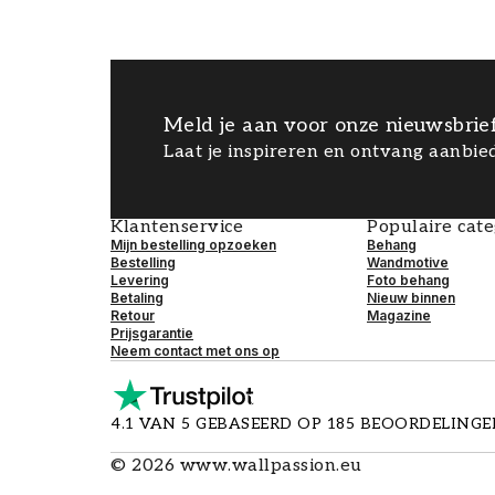
Meld je aan voor onze nieuwsbrie
Laat je inspireren en ontvang aanbied
Klantenservice
Populaire cat
Mijn bestelling opzoeken
Behang
Bestelling
Wandmotive
Levering
Foto behang
Betaling
Nieuw binnen
Retour
Magazine
Prijsgarantie
Neem contact met ons op
4.1 VAN 5 GEBASEERD OP 185 BEOORDELING
©
2026
www.wallpassion.eu