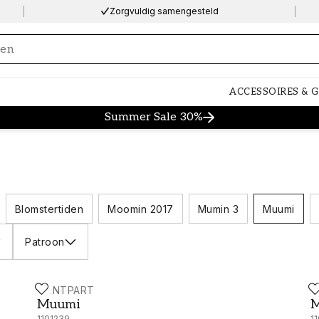
Zorgvuldig samengesteld
ng…
ACCESSOIRES & 
Summer Sale 30%
Blomstertiden
Moomin 2017
Mumin 3
Muumi
Patroon
PAINTPART
P
Muumi - 4915-2
M
Muumi
M
1101239
1