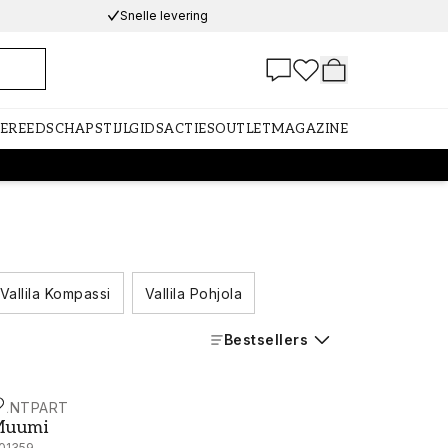
Snelle levering
GEREEDSCHAP
STIJLGIDS
ACTIES
OUTLET
MAGAZINE
Vallila Kompassi
Vallila Pohjola
Bestsellers
AINTPART
uumi - 4915-6
uumi
101359