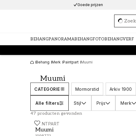
Goede prijzen
Loadi
BEHANG
PANORAMABEHANG
FOTOBEHANG
VERF
Behang
Merk
Paintpart
Muumi
Muumi
CATEGORIE
Mormorstid
Arkiv 1900
Alle filters
Stijl
Prijs
Merk
47 producten gevonden
PAINTPART
Muumi - 4908-5
Muumi
1098772