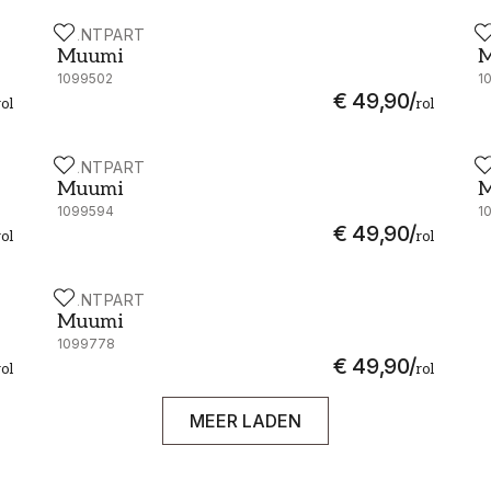
PAINTPART
P
Muumi - 4910-5
M
Muumi
M
1099502
1
€ 49,90
/
rol
rol
PAINTPART
P
Muumi - 4910-8
M
Muumi
M
1099594
1
€ 49,90
/
rol
rol
PAINTPART
Muumi - 4911-2
Muumi
1099778
€ 49,90
/
rol
rol
MEER LADEN