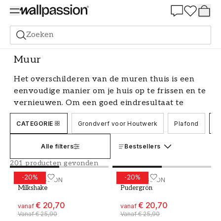
Summer Sale 30%
Zoeken
Verf
Binnen schilderen
Grondverf
Muur
Muur
Het overschilderen van de muren thuis is een
eenvoudige manier om je huis op te frissen en te
vernieuwen. Om een goed eindresultaat te
krijgen, is het belangrijk om de juiste grondverf
CATEGORIE
Grondverf voor Houtwerk
Plafond
M
voor de muur te kiezen. De grondverf zorgt voor
een glad en egaal oppervlak waarop de dekverf
Alle filters
Bestsellers
kan hechten. Bij ons vind je een assortiment van
hoogwaardige grondverven voor de muur die je
201 producten gevonden
de beste voorwaarden bieden voor je
-
20
%
-
20
%
Verf - Kleur W70 Milkshake
WALLPASSION
Verf - Kleur W41 Pudergr
WALLPASSION
schilderproject.
Milkshake
Pudergrön
Waarom is grondverf voor de muur
€ 20,70
€ 20,70
vanaf
vanaf
Vanaf
€ 25,90
Vanaf
€ 25,90
belangrijk?