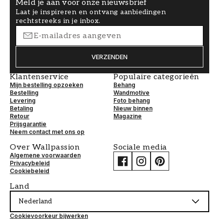
Meld je aan voor onze nieuwsbrief
Laat je inspireren en ontvang aanbiedingen
rechtstreeks in je inbox.
VERZENDEN
Klantenservice
Populaire categorieën
Mijn bestelling opzoeken
Behang
Bestelling
Wandmotive
Levering
Foto behang
Betaling
Nieuw binnen
Retour
Magazine
Prijsgarantie
Neem contact met ons op
Over Wallpassion
Sociale media
Algemene voorwaarden
Privacybeleid
Cookiebeleid
Land
Nederland
Cookievoorkeur bijwerken