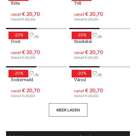
Krita
Tyll
€ 20,70
€ 20,70
vanaf
vanaf
Vanaf
€ 25,90
Vanaf
€ 25,90
-
20
%
-
20
%
Verf - Kleur W9 Frost
WALLPASSION
Verf - Kleur W11 Snäckska
WALLPASSION
Frost
Snäckskal
€ 20,70
€ 20,70
vanaf
vanaf
Vanaf
€ 25,90
Vanaf
€ 25,90
-
20
%
-
20
%
Verf - Kleur W18 Sockervadd
WALLPASSION
Verf - Kleur W19 Vårsol
WALLPASSION
Sockervadd
Vårsol
€ 20,70
€ 20,70
vanaf
vanaf
Vanaf
€ 25,90
Vanaf
€ 25,90
MEER LADEN