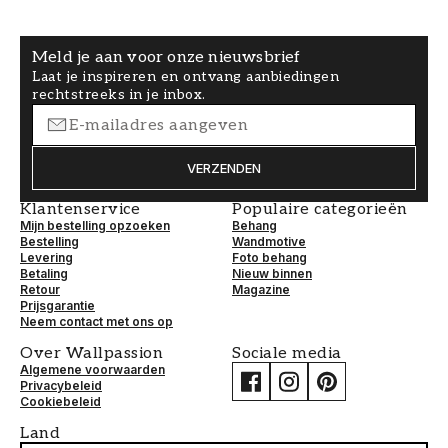
Meld je aan voor onze nieuwsbrief
Laat je inspireren en ontvang aanbiedingen
rechtstreeks in je inbox.
VERZENDEN
Klantenservice
Populaire categorieën
Mijn bestelling opzoeken
Behang
Bestelling
Wandmotive
Levering
Foto behang
Betaling
Nieuw binnen
Retour
Magazine
Prijsgarantie
Neem contact met ons op
Over Wallpassion
Sociale media
Algemene voorwaarden
Privacybeleid
Cookiebeleid
Land