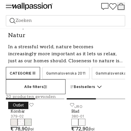
Summer Sale 30%
Zoeken
Behang
Merk
Duro
Natur
Natur
In a stressful world, nature becomes
increasingly more important as it lets us relax,
just as our homes should. Closeness to nature is
the inspiration behind the collection Nature
CATEGORIE
Gammalsvenska 2011
Gammalsvenska Q
from Duro. With a variety of patterns from
naturalistic florals to graphic simplicity,
Alle filters
Bestsellers
everyone is able to have a piece of nature in
their homes.
20 producten gevonden
Outlet
Körsbär - 379-02
DURO
Blad - 380-01
DURO
Körsbär
Blad
379-02
380-01
€ 78,90
/
€ 72,90
/
rol
rol