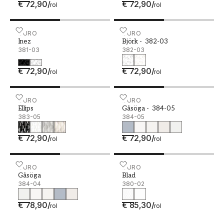
€ 72,90
/
€ 72,90
/
rol
rol
Inez - 381-03
DURO
Björk - 382-03
DURO
Inez
Björk - 382-03
381-03
382-03
€ 72,90
/
€ 72,90
/
rol
rol
Ellips - 383-05
DURO
Gåsöga - 384-05
DURO
Ellips
Gåsöga - 384-05
383-05
384-05
€ 72,90
/
€ 72,90
/
rol
rol
Gåsöga - 384-04
DURO
Blad - 380-02
DURO
Gåsöga
Blad
384-04
380-02
€ 78,90
/
€ 85,30
/
rol
rol