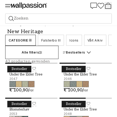
Summer Sale 30%
Zoeken
Behang
Merk
Boråstapeter
New Heritage
New Heritage
CATEGORIE
Falsterbo III
Icons
Vårt Arkiv
Nor
Alle filters
Bestsellers
43 producten gevonden
Bestseller
Bestseller
Under the Elder Tree - 2047
BORÅSTAPETER
Under the Elder Tree - 20
BORÅSTAPETER
Under the Elder Tree
Under the Elder Tree
2047
2046
€ 100,90
/
€ 100,90
/
rol
rol
Bestseller
Bestseller
Blomsterhav - 2053
BORÅSTAPETER
Under the Elder Tree - 20
BORÅSTAPETER
Blomsterhav
Under the Elder Tree
2053
2048