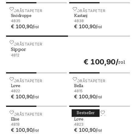
Snödroppe - 4835
BORÅSTAPETER
Kastanj - 4838
BORÅSTAPETER
Snödroppe
Kastanj
4835
4838
€ 100,90
/
€ 100,90
/
rol
rol
Sippor - 4812
BORÅSTAPETER
Sippor
4812
€ 100,90
/
rol
Love - 4822
BORÅSTAPETER
Bella - 4815
BORÅSTAPETER
Love
Bella
4822
4815
€ 100,90
/
€ 100,90
/
rol
rol
Bestseller
Elise - 4818
BORÅSTAPETER
Love - 4823
BORÅSTAPETER
Elise
Love
4818
4823
€ 100,90
/
€ 100,90
/
rol
rol