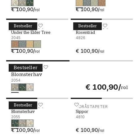
€ 100,90
/
€ 100,90
/
rol
rol
Bestseller
Bestseller
Under the Elder Tree - 2045
BORÅSTAPETER
Rosenträd - 4826
BORÅSTAPETER
Under the Elder Tree
Rosenträd
2045
4826
€ 100,90
/
€ 100,90
/
rol
rol
Bestseller
Blomsterhav - 2054
BORÅSTAPETER
Blomsterhav
2054
€ 100,90
/
rol
Bestseller
Blomsterhav - 2055
BORÅSTAPETER
Sippor - 4810
BORÅSTAPETER
Blomsterhav
Sippor
2055
4810
€ 100,90
/
€ 100,90
/
rol
rol