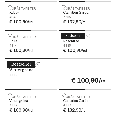
Rabatt - 4843
BORÅSTAPETER
Carnation Garden - 7235
BORÅSTAPETER
Rabatt
Carnation Garden
4843
7235
€ 100,90
/
€ 132,90
/
rol
rol
Bestseller
Bella - 4814
BORÅSTAPETER
Rosenträd - 4825
BORÅSTAPETER
Bella
Rosenträd
4814
4825
€ 100,90
/
€ 100,90
/
rol
rol
Bestseller
Vintergröna - 4830
BORÅSTAPETER
Vintergröna
4830
€ 100,90
/
rol
Vintergröna - 4832
BORÅSTAPETER
Carnation Garden - 4834
BORÅSTAPETER
Vintergröna
Carnation Garden
4832
4834
€ 100,90
/
€ 132,90
/
rol
rol