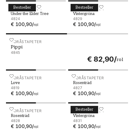
Bestseller
Bestseller
Under the Elder Tree - 4824
BORÅSTAPETER
Vintergröna - 4829
BORÅSTAPETER
Under the Elder Tree
Vintergröna
4824
4829
€ 100,90
/
€ 100,90
/
rol
rol
Pippi - 4845
BORÅSTAPETER
Pippi
4845
€ 82,90
/
rol
Love - 4819
BORÅSTAPETER
Rosenträd - 4827
BORÅSTAPETER
Love
Rosenträd
4819
4827
€ 100,90
/
€ 100,90
/
rol
rol
Bestseller
Rosenträd - 4828
BORÅSTAPETER
Vintergröna - 4831
BORÅSTAPETER
Rosenträd
Vintergröna
4828
4831
€ 100,90
/
€ 100,90
/
rol
rol