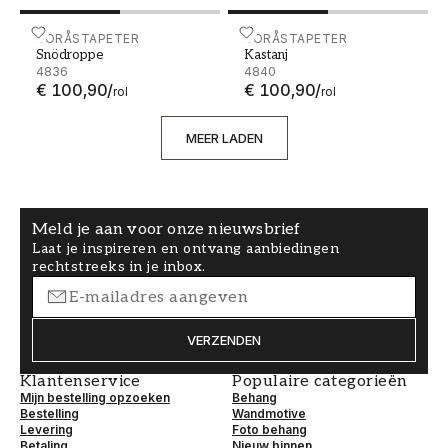
Snödroppe - 4836
BORÅSTAPETER
Kastanj - 4840
BORÅSTAPETER
Snödroppe
Kastanj
4836
4840
€ 100,90
/
€ 100,90
/
rol
rol
MEER LADEN
Meld je aan voor onze nieuwsbrief
Laat je inspireren en ontvang aanbiedingen
rechtstreeks in je inbox.
VERZENDEN
Klantenservice
Populaire categorieën
Mijn bestelling opzoeken
Behang
Bestelling
Wandmotive
Levering
Foto behang
Betaling
Nieuw binnen