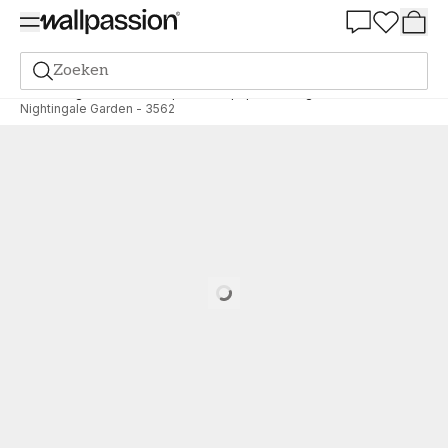
Summer Sale 30%
Zoeken
Behang
Merk
Boråstapeter Wallpaper
Cottage Garden
Nightingale Garden - 3562
Loading…