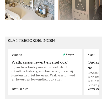
PATROON
COLLECTIE
Gebloemd
Cottage garden
KLEUR
PATROONHOOGTE (cm)
Meerkleurig
53
BEHANGTYPE
PATROONUITLIJNING
KLANTBEOORDELINGEN
Vliesbehang
Recht
Yvonne
Klant
Wallpassion levert en snel ook!
Ondanks da
Bij andere bedrijven stond ook dat ik
de…
ditzelfde behang kon bestellen, maar zij
Ondanks dat 
konden het niet leveren. Wallpassion wel
website toen
en leverden bovendien ook snel.
was het supe
Ik ben goed
2026-07-01
2026-06-08