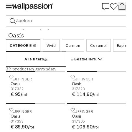
Summer Sale 30%
Zoeken
Behang
Merk
Eijffinger
Oasis
Oasis
CATEGORIE
Vivid
Carmen
Cozumel
Explore
Alle filters
Bestsellers
39 producten gevonden
Oasis - 317332
EIJFFINGER
Oasis - 317323
EIJFFINGER
Oasis
Oasis
317332
317323
€ 95
/
€ 114,90
/
rol
rol
Oasis - 317353
EIJFFINGER
Oasis - 317305
EIJFFINGER
Oasis
Oasis
317353
317305
€ 89,90
/
€ 109,90
/
rol
rol