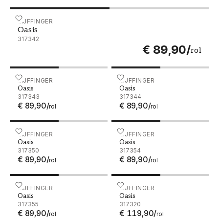
Oasis - 317342
EIJFFINGER
Oasis
317342
€ 89,90
/
rol
Oasis - 317343
EIJFFINGER
Oasis - 317344
EIJFFINGER
Oasis
Oasis
317343
317344
€ 89,90
/
€ 89,90
/
rol
rol
Oasis - 317350
EIJFFINGER
Oasis - 317354
EIJFFINGER
Oasis
Oasis
317350
317354
€ 89,90
/
€ 89,90
/
rol
rol
Oasis - 317355
EIJFFINGER
Oasis - 317320
EIJFFINGER
Oasis
Oasis
317355
317320
€ 89,90
/
€ 119,90
/
rol
rol