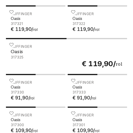
Oasis - 317321
EIJFFINGER
Oasis - 317322
EIJFFINGER
Oasis
Oasis
317321
317322
€ 119,90
/
€ 119,90
/
rol
rol
Oasis - 317325
EIJFFINGER
Oasis
317325
€ 119,90
/
rol
Oasis - 317330
EIJFFINGER
Oasis - 317333
EIJFFINGER
Oasis
Oasis
317330
317333
€ 91,90
/
€ 91,90
/
rol
rol
Oasis - 317300
EIJFFINGER
Oasis - 317301
EIJFFINGER
Oasis
Oasis
317300
317301
€ 109,90
/
€ 109,90
/
rol
rol