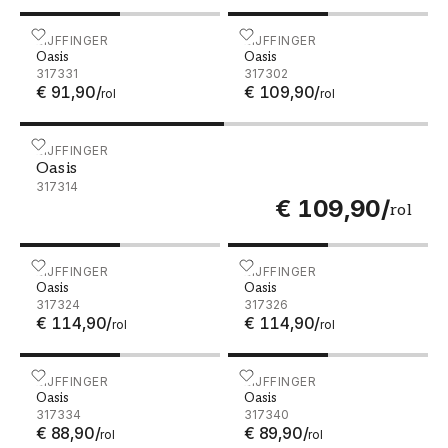
Oasis - 317331
EIJFFINGER
Oasis - 317302
EIJFFINGER
Oasis
Oasis
317331
317302
€ 91,90
/
€ 109,90
/
rol
rol
Oasis - 317314
EIJFFINGER
Oasis
317314
€ 109,90
/
rol
Oasis - 317324
EIJFFINGER
Oasis - 317326
EIJFFINGER
Oasis
Oasis
317324
317326
€ 114,90
/
€ 114,90
/
rol
rol
Oasis - 317334
EIJFFINGER
Oasis - 317340
EIJFFINGER
Oasis
Oasis
317334
317340
€ 88,90
/
€ 89,90
/
rol
rol