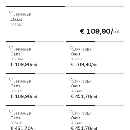
Oasis - 317303
EIJFFINGER
Oasis
317303
€ 109,90
/
rol
Oasis - 317304
EIJFFINGER
Oasis - 317312
EIJFFINGER
Oasis
Oasis
317304
317312
€ 109,90
/
€ 109,90
/
rol
rol
Oasis - 317315
EIJFFINGER
Oasis - 317400
EIJFFINGER
Oasis
Oasis
317315
317400
€ 109,90
/
€ 451,70
/
rol
rol
Oasis - 317401
EIJFFINGER
Oasis - 317402
EIJFFINGER
Oasis
Oasis
317401
317402
€ 451,70
/
€ 451,70
/
rol
rol