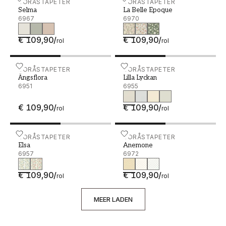
Selma - 6967
BORÅSTAPETER
La Belle Epoque - 6970
BORÅSTAPETER
Selma
La Belle Epoque
6967
6970
€ 109,90
/
€ 109,90
/
rol
rol
Ängsflora - 6951
BORÅSTAPETER
Lilla Lyckan - 6955
BORÅSTAPETER
Ängsflora
Lilla Lyckan
6951
6955
€ 109,90
/
€ 109,90
/
rol
rol
Elsa - 6957
BORÅSTAPETER
Anemone - 6972
BORÅSTAPETER
Elsa
Anemone
6957
6972
€ 109,90
/
€ 109,90
/
rol
rol
MEER LADEN