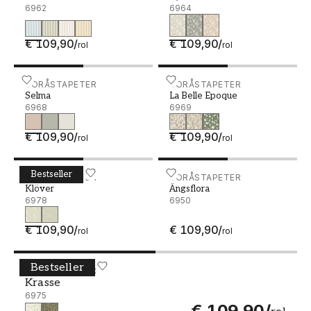
6962
6964
€ 109,90
/
€ 109,90
/
rol
rol
Selma - 6968
BORÅSTAPETER
La Belle Epoque - 6969
BORÅSTAPETER
Selma
La Belle Epoque
6968
6969
€ 109,90
/
€ 109,90
/
rol
rol
Bestseller
Klöver - 6978
BORÅSTAPETER
Ängsflora - 6950
BORÅSTAPETER
Klöver
Ängsflora
6978
6950
€ 109,90
/
€ 109,90
/
rol
rol
Bestseller
Krasse - 6975
BORÅSTAPETER
Krasse
6975
€ 109,90
/