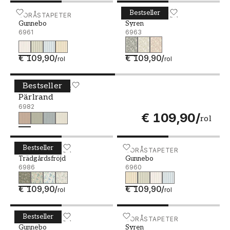
Bestseller
Gunnebo - 6961
BORÅSTAPETER
Syren - 6963
BORÅSTAPETER
Gunnebo
Syren
6961
6963
€ 109,90
/
€ 109,90
/
rol
rol
Bestseller
Pärlrand - 6982
BORÅSTAPETER
Pärlrand
6982
€ 109,90
/
rol
Bestseller
Trädgårdsfröjd - 6986
BORÅSTAPETER
Gunnebo - 6960
BORÅSTAPETER
Trädgårdsfröjd
Gunnebo
6986
6960
€ 109,90
/
€ 109,90
/
rol
rol
Bestseller
Gunnebo - 6962
BORÅSTAPETER
Syren - 6964
BORÅSTAPETER
Gunnebo
Syren