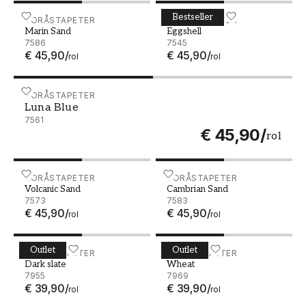
Bestseller
Marin Sand - 7586
BORÅSTAPETER
Eggshell - 7545
BORÅSTAPETER
Marin Sand
Eggshell
7586
7545
€ 45,90
/
€ 45,90
/
rol
rol
Luna Blue - 7561
BORÅSTAPETER
Luna Blue
7561
€ 45,90
/
rol
Volcanic Sand - 7573
BORÅSTAPETER
Cambrian Sand - 7583
BORÅSTAPETER
Volcanic Sand
Cambrian Sand
7573
7583
€ 45,90
/
€ 45,90
/
rol
rol
Outlet
Outlet
Dark slate - 7955
BORÅSTAPETER
Wheat - 7969
BORÅSTAPETER
Dark slate
Wheat
7955
7969
€ 39,90
/
€ 39,90
/
rol
rol