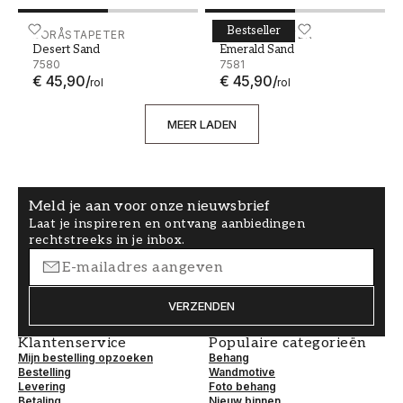
Bestseller
Desert Sand - 7580
BORÅSTAPETER
Emerald Sand - 7581
BORÅSTAPETER
Desert Sand
Emerald Sand
7580
7581
€ 45,90
/
€ 45,90
/
rol
rol
MEER LADEN
Meld je aan voor onze nieuwsbrief
Laat je inspireren en ontvang aanbiedingen
rechtstreeks in je inbox.
VERZENDEN
Klantenservice
Populaire categorieën
Mijn bestelling opzoeken
Behang
Bestelling
Wandmotive
Levering
Foto behang
Betaling
Nieuw binnen