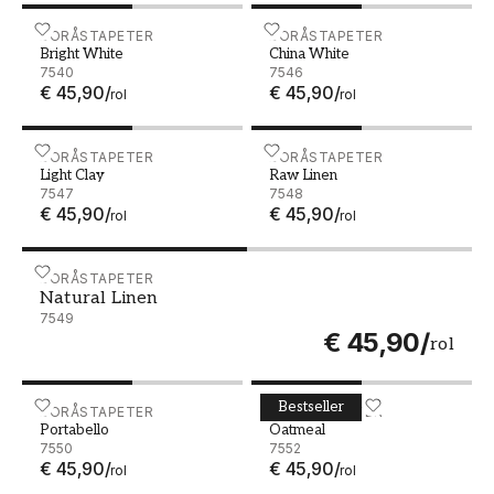
Bright White - 7540
BORÅSTAPETER
China White - 7546
BORÅSTAPETER
Bright White
China White
7540
7546
€ 45,90
/
€ 45,90
/
rol
rol
Light Clay - 7547
BORÅSTAPETER
Raw Linen - 7548
BORÅSTAPETER
Light Clay
Raw Linen
7547
7548
€ 45,90
/
€ 45,90
/
rol
rol
Natural Linen - 7549
BORÅSTAPETER
Natural Linen
7549
€ 45,90
/
rol
Bestseller
Portabello - 7550
BORÅSTAPETER
Oatmeal - 7552
BORÅSTAPETER
Portabello
Oatmeal
7550
7552
€ 45,90
/
€ 45,90
/
rol
rol