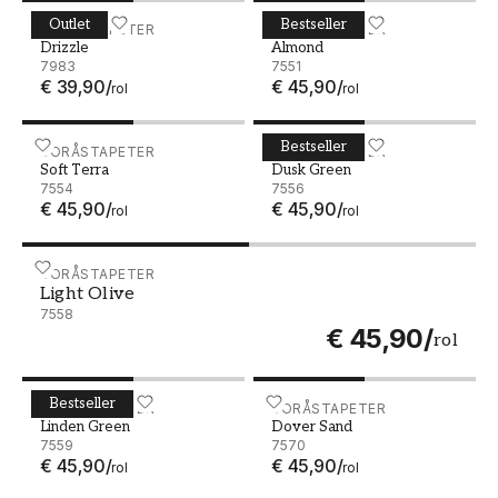
Outlet
Bestseller
Drizzle - 7983
BORÅSTAPETER
Almond - 7551
BORÅSTAPETER
Drizzle
Almond
7983
7551
€ 39,90
/
€ 45,90
/
rol
rol
Bestseller
Soft Terra - 7554
BORÅSTAPETER
Dusk Green - 7556
BORÅSTAPETER
Soft Terra
Dusk Green
7554
7556
€ 45,90
/
€ 45,90
/
rol
rol
Light Olive - 7558
BORÅSTAPETER
Light Olive
7558
€ 45,90
/
rol
Bestseller
Linden Green - 7559
BORÅSTAPETER
Dover Sand - 7570
BORÅSTAPETER
Linden Green
Dover Sand
7559
7570
€ 45,90
/
€ 45,90
/
rol
rol