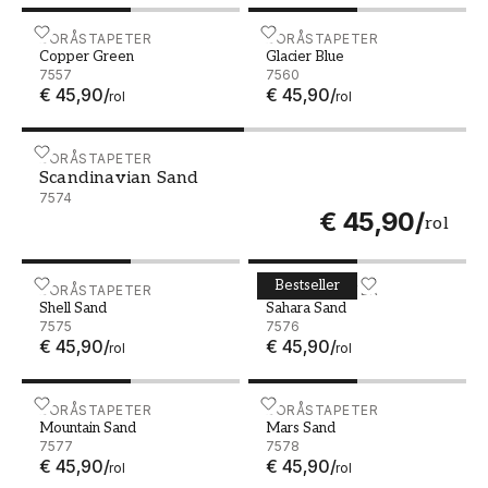
Copper Green - 7557
BORÅSTAPETER
Glacier Blue - 7560
BORÅSTAPETER
Copper Green
Glacier Blue
7557
7560
€ 45,90
/
€ 45,90
/
rol
rol
Scandinavian Sand - 7574
BORÅSTAPETER
Scandinavian Sand
7574
€ 45,90
/
rol
Bestseller
Shell Sand - 7575
BORÅSTAPETER
Sahara Sand - 7576
BORÅSTAPETER
Shell Sand
Sahara Sand
7575
7576
€ 45,90
/
€ 45,90
/
rol
rol
Mountain Sand - 7577
BORÅSTAPETER
Mars Sand - 7578
BORÅSTAPETER
Mountain Sand
Mars Sand
7577
7578
€ 45,90
/
€ 45,90
/
rol
rol