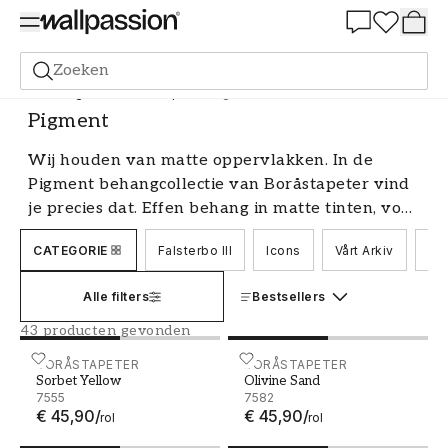
Summer Sale 30%
Zoeken
Behang
Merk
Boråstapeter
Pigment
Pigment
Wij houden van matte oppervlakken. In de
Pigment behangcollectie van Boråstapeter vind
je precies dat. Effen behang in matte tinten, voor
een luxe, harmonieuze sfeer in huis met als
CATEGORIE
Falsterbo III
Icons
Vårt Arkiv
Nor
grote voordeel behang op elke muur. Een ander
groot voordeel van effen behang is dat het ook
Alle filters
Bestsellers
te combineren is met patroonbehang.
43 producten gevonden
Sorbet Yellow - 7555
BORÅSTAPETER
Olivine Sand - 7582
BORÅSTAPETER
Sorbet Yellow
Olivine Sand
7555
7582
€ 45,90
/
€ 45,90
/
rol
rol