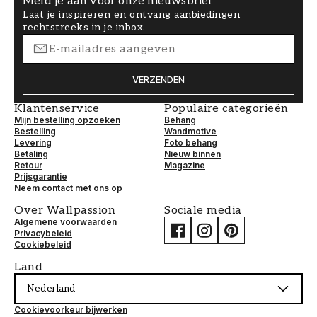
Meld je aan voor onze nieuwsbrief
Laat je inspireren en ontvang aanbiedingen
rechtstreeks in je inbox.
VERZENDEN
Klantenservice
Populaire categorieën
Mijn bestelling opzoeken
Behang
Bestelling
Wandmotive
Levering
Foto behang
Betaling
Nieuw binnen
Retour
Magazine
Prijsgarantie
Neem contact met ons op
Over Wallpassion
Sociale media
Algemene voorwaarden
Privacybeleid
Cookiebeleid
Land
Nederland
Cookievoorkeur bijwerken