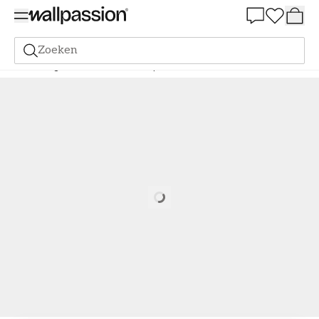
Summer Sale 30%
Zoeken
Behang
Merk
SK Filson
Tempus
Pink Damask - FI2005
Loading…