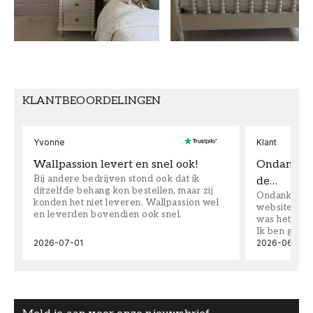
BEHANGTYPE
PATROONUITLIJNING
Vinyl/Vlies
Recht
KLANTBEOORDELINGEN
Yvonne
Klant
Wallpassion levert en snel ook!
Ondanks da
Bij andere bedrijven stond ook dat ik
de…
ditzelfde behang kon bestellen, maar zij
Ondanks dat 
konden het niet leveren. Wallpassion wel
website toen
en leverden bovendien ook snel.
was het supe
Ik ben goed
2026-07-01
2026-06-08