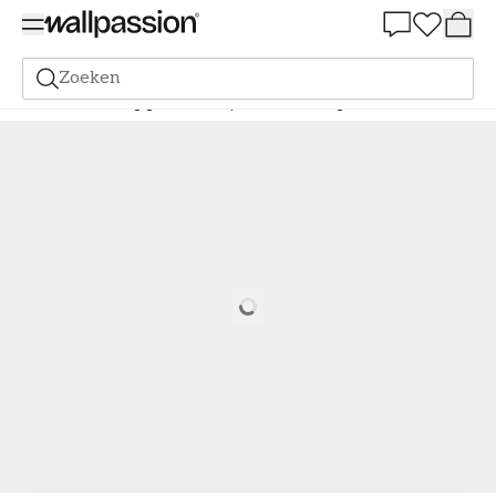
Summer Sale 30%
Zoeken
Verf
Bestelling gebaseerd op NCS
Bestelling door NCS
0502-B
Loading…