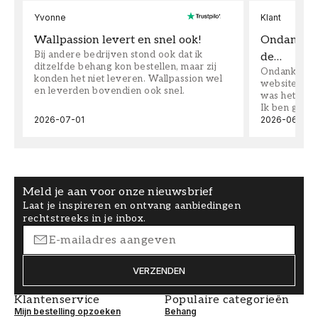
Yvonne
Klant
Wallpassion levert en snel ook!
Ondanks da
Bij andere bedrijven stond ook dat ik
de…
ditzelfde behang kon bestellen, maar zij
Ondanks dat 
konden het niet leveren. Wallpassion wel
website toen
en leverden bovendien ook snel.
was het supe
Ik ben goed
2026-07-01
2026-06-08
Meld je aan voor onze nieuwsbrief
Laat je inspireren en ontvang aanbiedingen
rechtstreeks in je inbox.
VERZENDEN
Klantenservice
Populaire categorieën
Mijn bestelling opzoeken
Behang