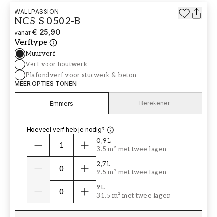
WALLPASSION
NCS S 0502-B
€ 25,90
vanaf
Verftype
Muurverf
Verf voor houtwerk
Plafondverf voor stucwerk & beton
MEER OPTIES TONEN
Berekenen
Emmers
Hoeveel verf heb je nodig?
0,9L
3.5 m² met twee lagen
2,7L
9.5 m² met twee lagen
9L
31.5 m² met twee lagen