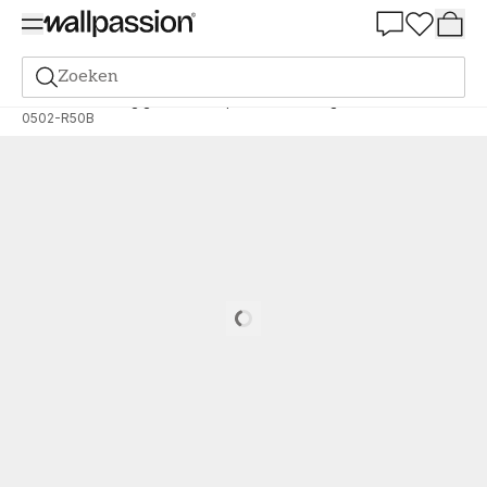
Summer Sale 30%
Zoeken
Verf
Bestelling gebaseerd op NCS
Bestelling door NCS
0502-R50B
Loading…