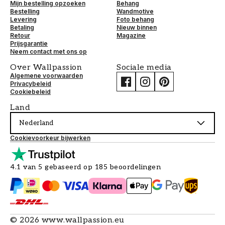
Mijn bestelling opzoeken
Behang
Bestelling
Wandmotive
Levering
Foto behang
Betaling
Nieuw binnen
Retour
Magazine
Prijsgarantie
Neem contact met ons op
Over Wallpassion
Sociale media
Algemene voorwaarden
Privacybeleid
Cookiebeleid
Land
Nederland
Cookievoorkeur bijwerken
4.1 van 5 gebaseerd op 185 beoordelingen
©
2026
www.wallpassion.eu