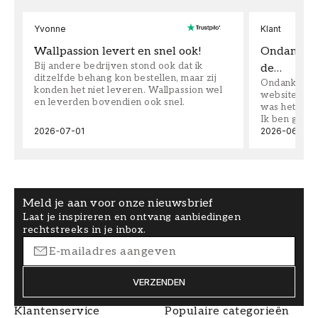
Yvonne
Klant
Wallpassion levert en snel ook!
Ondanks da
Bij andere bedrijven stond ook dat ik
de…
ditzelfde behang kon bestellen, maar zij
Ondanks dat 
konden het niet leveren. Wallpassion wel
website toen
en leverden bovendien ook snel.
was het supe
Ik ben goed
2026-07-01
2026-06-08
Meld je aan voor onze nieuwsbrief
Laat je inspireren en ontvang aanbiedingen
rechtstreeks in je inbox.
VERZENDEN
Klantenservice
Populaire categorieën