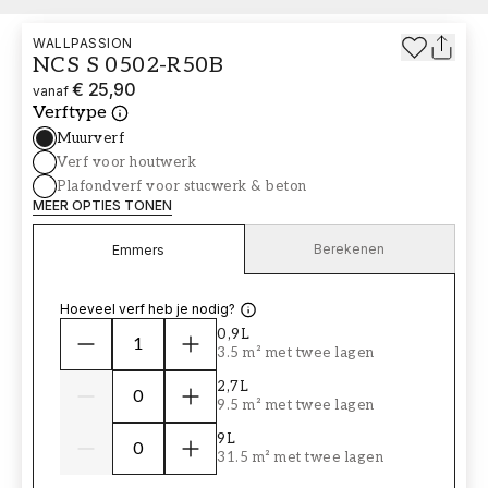
WALLPASSION
NCS S 0502-R50B
€ 25,90
vanaf
Verftype
Muurverf
Verf voor houtwerk
Plafondverf voor stucwerk & beton
MEER OPTIES TONEN
Berekenen
Emmers
Hoeveel verf heb je nodig?
0,9L
3.5 m² met twee lagen
2,7L
9.5 m² met twee lagen
9L
31.5 m² met twee lagen