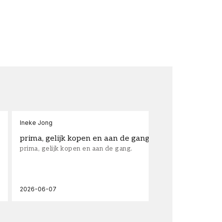
Ineke Jong
fra
prima, gelijk kopen en aan de gang.
su
prima, gelijk kopen en aan de gang.
sup
los
wal
2026-06-07
202