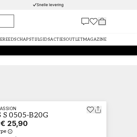
Snelle levering
GEREEDSCHAP
STIJLGIDS
ACTIES
OUTLET
MAGAZINE
ASSION
 S 0505-B20G
€ 25,90
ype