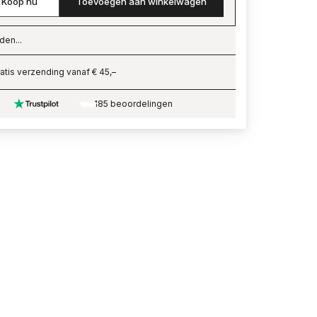
Koop nu
Toevoegen aan winkelwagen
den...
ading…
atis verzending vanaf € 45,–
185 beoordelingen