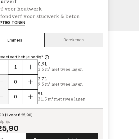
urverf
rf voor houtwerk
afondverf voor stucwerk & beton
PTIES TONEN
Berekenen
Emmers
veel verf heb je nodig?
0,9L
3.5 m² met twee lagen
2,7L
9.5 m² met twee lagen
9L
31.5 m² met twee lagen
,90
(
1 voor € 25,90
)
lprijs
25,90