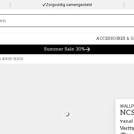
Zorgvuldig samengesteld
ng…
ACCESSOIRES & 
Summer Sale 30%
S
0505-B20G
WALLP
NCS
Loading…
vanaf
Verft