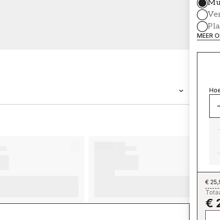
Mu
Ve
Pl
MEER O
Hoe
MERK
Wallpassion
€ 25
Totaa
€ 