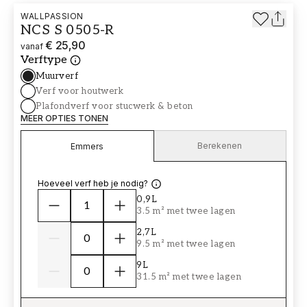
WALLPASSION
NCS S 0505-R
€ 25,90
vanaf
Verftype
Muurverf
Verf voor houtwerk
Plafondverf voor stucwerk & beton
MEER OPTIES TONEN
Berekenen
Emmers
Hoeveel verf heb je nodig?
0,9L
3.5 m² met twee lagen
2,7L
9.5 m² met twee lagen
9L
31.5 m² met twee lagen