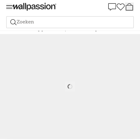
Summer Sale 30%
Zoeken
Verf
Bestelling gebaseerd op NCS
Bestelling door NCS
0505-R
Loading…