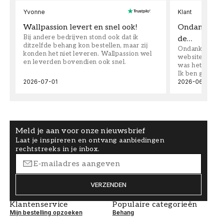
Yvonne
Klant
Wallpassion levert en snel ook!
Ondanks da
Bij andere bedrijven stond ook dat ik
de…
ditzelfde behang kon bestellen, maar zij
Ondanks dat 
konden het niet leveren. Wallpassion wel
website toen
en leverden bovendien ook snel.
was het supe
Ik ben goed
2026-07-01
2026-06-08
Meld je aan voor onze nieuwsbrief
Laat je inspireren en ontvang aanbiedingen
rechtstreeks in je inbox.
VERZENDEN
Klantenservice
Populaire categorieën
Mijn bestelling opzoeken
Behang