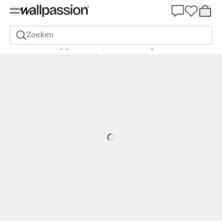
Summer Sale 30%
Zoeken
Verf
Bestelling gebaseerd op NCS
Bestelling door NCS
0510-R
Loading…