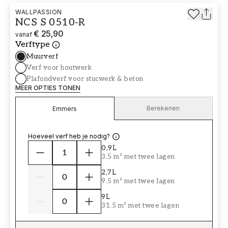
WALLPASSION
NCS S 0510-R
€ 25,90
vanaf
Verftype
Muurverf
Verf voor houtwerk
Plafondverf voor stucwerk & beton
MEER OPTIES TONEN
Berekenen
Emmers
Hoeveel verf heb je nodig?
0,9L
3.5 m² met twee lagen
2,7L
9.5 m² met twee lagen
9L
31.5 m² met twee lagen