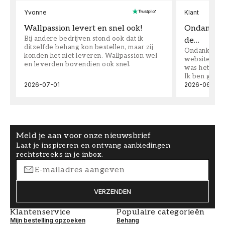
Yvonne
Klant
Wallpassion levert en snel ook!
Ondanks da
Bij andere bedrijven stond ook dat ik
de…
ditzelfde behang kon bestellen, maar zij
Ondanks dat 
konden het niet leveren. Wallpassion wel
website toen
en leverden bovendien ook snel.
was het supe
Ik ben goed
2026-07-01
2026-06-08
Meld je aan voor onze nieuwsbrief
Laat je inspireren en ontvang aanbiedingen
rechtstreeks in je inbox.
VERZENDEN
Klantenservice
Populaire categorieën
Mijn bestelling opzoeken
Behang