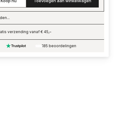
Koop nu
Toevoegen aan winkelwagen
den...
ading…
atis verzending vanaf € 45,–
185 beoordelingen