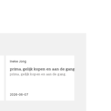
Ineke Jong
fra
prima, gelijk kopen en aan de gang.
su
prima, gelijk kopen en aan de gang.
sup
los
wal
2026-06-07
202