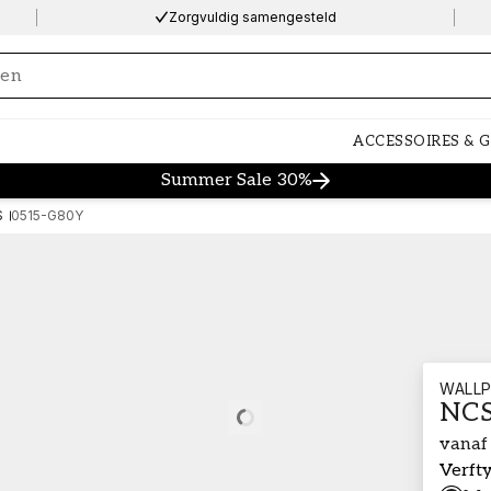
Zorgvuldig samengesteld
ng…
ACCESSOIRES & 
Summer Sale 30%
S
0515-G80Y
WALLP
NCS
Loading…
vanaf
Verft