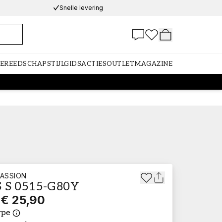
Snelle levering
GEREEDSCHAP
STIJLGIDS
ACTIES
OUTLET
MAGAZINE
ASSION
 S 0515-G80Y
€ 25,90
ype