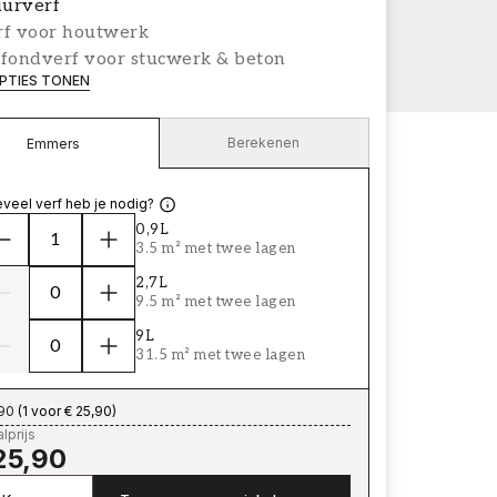
urverf
rf voor houtwerk
afondverf voor stucwerk & beton
PTIES TONEN
Berekenen
Emmers
veel verf heb je nodig?
0,9L
3.5 m² met twee lagen
2,7L
9.5 m² met twee lagen
9L
31.5 m² met twee lagen
,90
(
1 voor € 25,90
)
lprijs
25,90