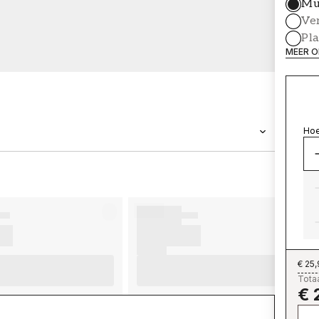
Mu
Ve
Pl
MEER O
Hoe
MERK
Wallpassion
€ 25
Totaa
€ 