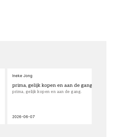
Ineke Jong
fra
prima, gelijk kopen en aan de gang.
su
prima, gelijk kopen en aan de gang.
sup
los
wal
2026-06-07
202