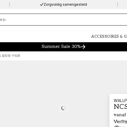
Zorgvuldig samengesteld
ng…
ACCESSOIRES & 
Summer Sale 30%
S
0515-Y10R
WALLP
NCS
Loading…
vanaf
Verft