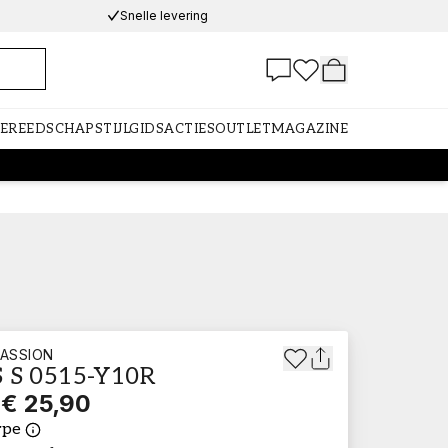
Snelle levering
GEREEDSCHAP
STIJLGIDS
ACTIES
OUTLET
MAGAZINE
ASSION
 S 0515-Y10R
€ 25,90
ype