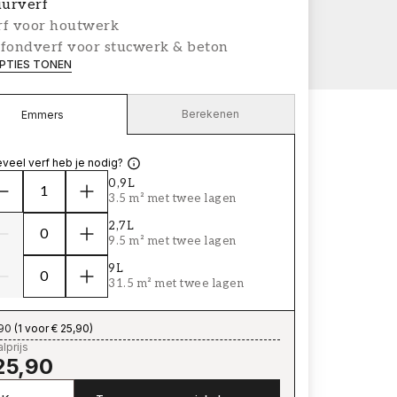
urverf
rf voor houtwerk
afondverf voor stucwerk & beton
PTIES TONEN
Berekenen
Emmers
veel verf heb je nodig?
0,9L
3.5 m² met twee lagen
2,7L
9.5 m² met twee lagen
9L
31.5 m² met twee lagen
,90
(
1 voor € 25,90
)
lprijs
25,90