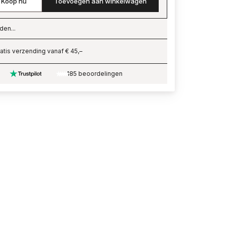
Koop nu
Toevoegen aan winkelwagen
den...
ading…
atis verzending vanaf € 45,–
185 beoordelingen