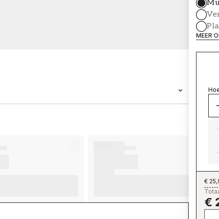
Mu
Ve
Pl
MEER O
Hoe
MERK
Wallpassion
€ 25
Totaa
€ 