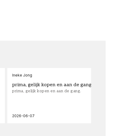
Ineke Jong
fra
prima, gelijk kopen en aan de gang.
su
prima, gelijk kopen en aan de gang.
sup
los
wal
2026-06-07
202