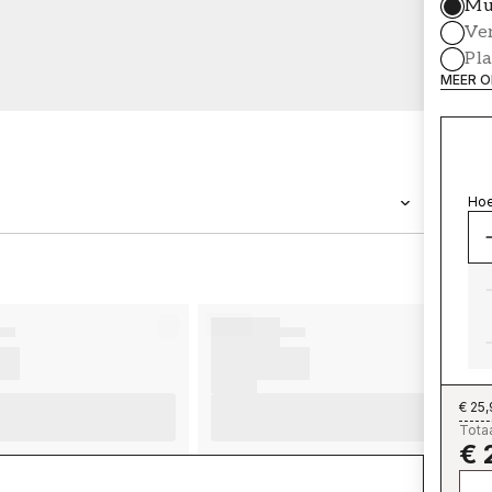
Mu
Ve
Pl
MEER O
Hoe
MERK
Wallpassion
€ 25
Totaa
€ 