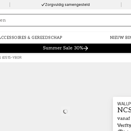
Zorgvuldig samengesteld
ng…
ACCESSOIRES & GEREEDSCHAP
NIEUW BI
Summer Sale 30%
S
0515-Y80R
WALLP
NCS
Loading…
vanaf
Verft