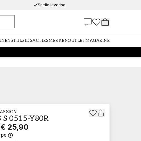
Snelle levering
NNEN
STIJLGIDS
ACTIES
MERKEN
OUTLET
MAGAZINE
ASSION
 S 0515-Y80R
€ 25,90
ype