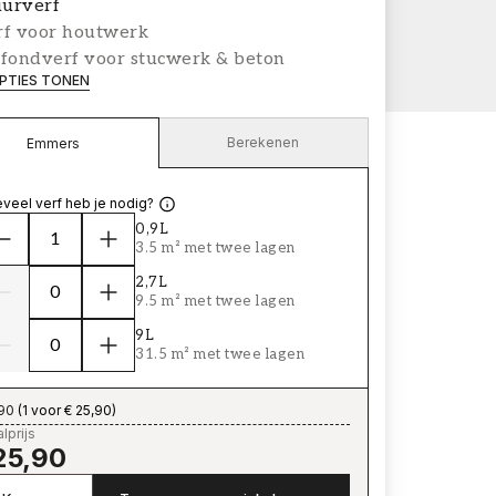
urverf
rf voor houtwerk
afondverf voor stucwerk & beton
PTIES TONEN
Berekenen
Emmers
veel verf heb je nodig?
0,9L
3.5 m² met twee lagen
2,7L
9.5 m² met twee lagen
9L
31.5 m² met twee lagen
,90
(
1 voor € 25,90
)
lprijs
25,90