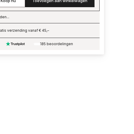
Koop nu
Toevoegen aan winkelwagen
den...
ading…
atis verzending vanaf € 45,–
185 beoordelingen