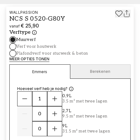
WALLPASSION
NCS S 0520-G80Y
€ 25,90
vanaf
Verftype
Muurverf
Verf voor houtwerk
Plafondverf voor stucwerk & beton
MEER OPTIES TONEN
Berekenen
Emmers
Hoeveel verf heb je nodig?
0,9L
3.5 m² met twee lagen
2,7L
9.5 m² met twee lagen
9L
31.5 m² met twee lagen