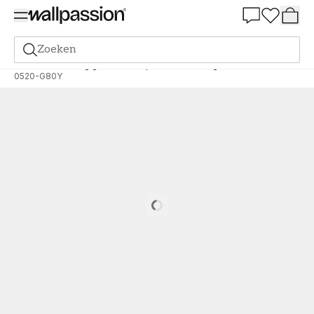
Summer Sale 30%
Zoeken
Verf
Bestelling gebaseerd op NCS
Bestelling door NCS
0520-G80Y
Loading…