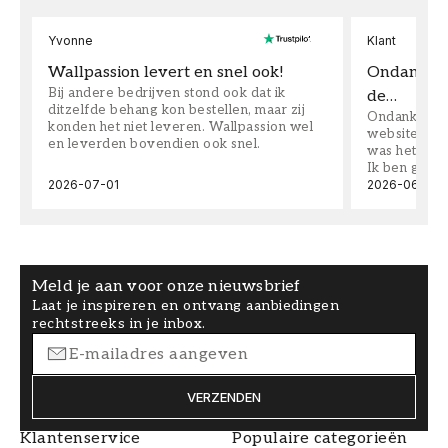
Yvonne
Klant
Wallpassion levert en snel ook!
Ondanks da
Bij andere bedrijven stond ook dat ik
de…
ditzelfde behang kon bestellen, maar zij
Ondanks dat 
konden het niet leveren. Wallpassion wel
website toen
en leverden bovendien ook snel.
was het supe
Ik ben goed
2026-07-01
2026-06-08
Meld je aan voor onze nieuwsbrief
Laat je inspireren en ontvang aanbiedingen
rechtstreeks in je inbox.
VERZENDEN
Klantenservice
Populaire categorieën