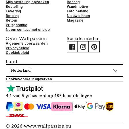
Mijn bestelling opzoeken
Behang
Bestelling
Wandmotive
Levering
Foto behang
Betaling
Nieuw binnen
Retour
Magazine
Prijsgarantie
Neem contact met ons op
Over Wallpassion
Sociale media
Algemene voorwaarden
Privacybeleid
Cookiebeleid
Land
Nederland
Cookievoorkeur bijwerken
4.1 van 5 gebaseerd op 185 beoordelingen
©
2026
www.wallpassion.eu