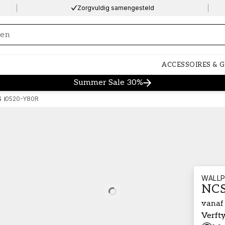
Zorgvuldig samengesteld
ng…
ACCESSOIRES & 
Summer Sale 30%
S
0520-Y80R
WALLP
NCS
Loading…
vanaf
Verft