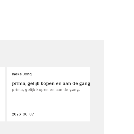
Ineke Jong
fra
prima, gelijk kopen en aan de gang.
su
prima, gelijk kopen en aan de gang.
sup
los
wal
2026-06-07
202