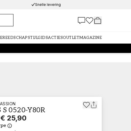
Snelle levering
GEREEDSCHAP
STIJLGIDS
ACTIES
OUTLET
MAGAZINE
ASSION
 S 0520-Y80R
€ 25,90
ype