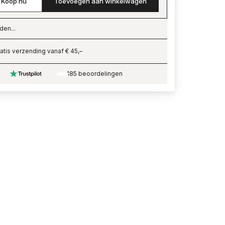
Koop nu
Toevoegen aan winkelwagen
den...
ading…
atis verzending vanaf € 45,–
185 beoordelingen