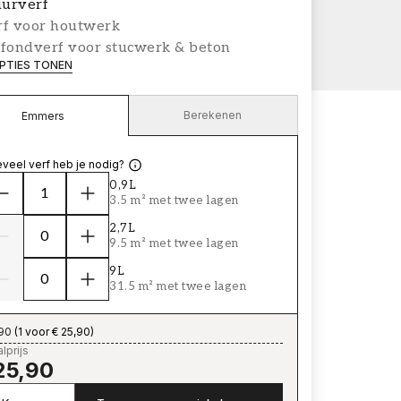
urverf
rf voor houtwerk
afondverf voor stucwerk & beton
PTIES TONEN
Berekenen
Emmers
veel verf heb je nodig?
0,9L
3.5 m² met twee lagen
2,7L
9.5 m² met twee lagen
9L
31.5 m² met twee lagen
,90
(
1 voor € 25,90
)
lprijs
25,90