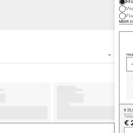
Mu
Ve
Pl
MEER O
Hoe
MERK
Wallpassion
€ 25
Totaa
€ 