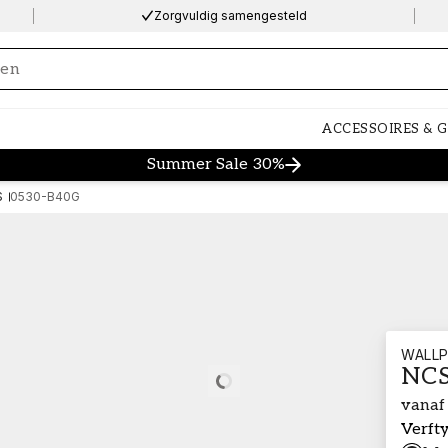
Zorgvuldig samengesteld
ng…
ACCESSOIRES & 
Summer Sale 30%
S
0530-B40G
WALLP
NCS
Loading…
vanaf
Verft