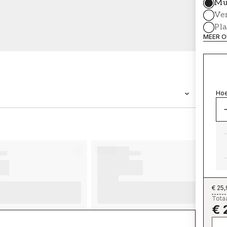
Mu
Ve
Pl
MEER O
Hoe
MERK
Wallpassion
€ 25
Totaa
€ 