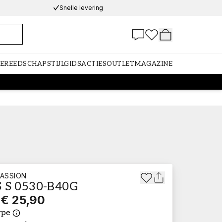
Snelle levering
GEREEDSCHAP
STIJLGIDS
ACTIES
OUTLET
MAGAZINE
ASSION
 S 0530-B40G
€ 25,90
ype