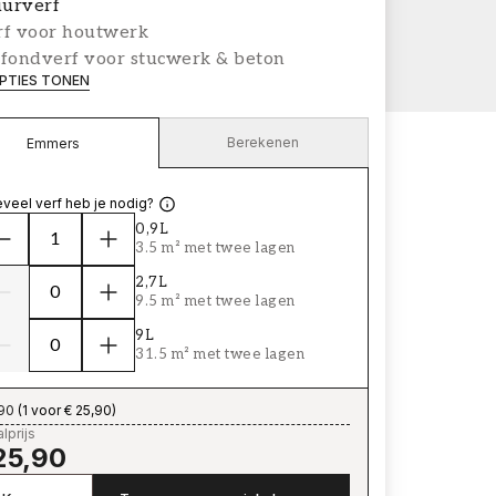
urverf
rf voor houtwerk
afondverf voor stucwerk & beton
PTIES TONEN
Berekenen
Emmers
veel verf heb je nodig?
0,9L
3.5 m² met twee lagen
2,7L
9.5 m² met twee lagen
9L
31.5 m² met twee lagen
,90
(
1 voor € 25,90
)
lprijs
25,90