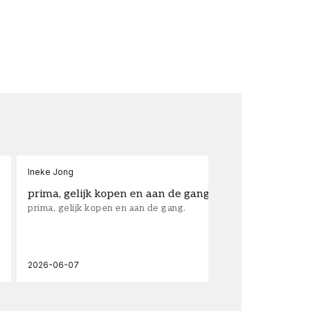
Ineke Jong
fra
prima, gelijk kopen en aan de gang.
su
prima, gelijk kopen en aan de gang.
sup
los
wal
2026-06-07
202