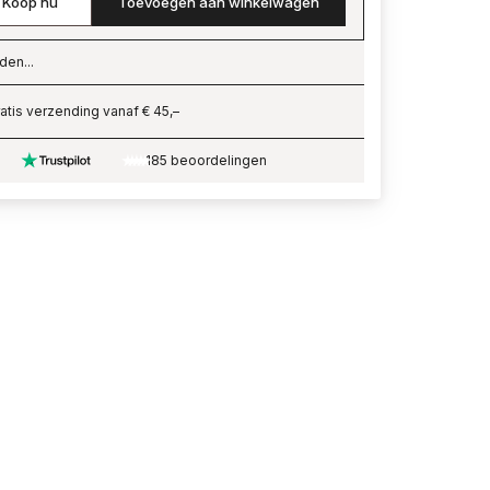
Koop nu
Toevoegen aan winkelwagen
den...
ading…
atis verzending vanaf € 45,–
185 beoordelingen