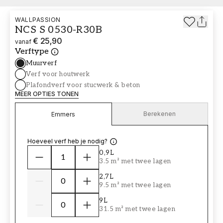
WALLPASSION
NCS S 0530-R30B
€ 25,90
vanaf
Verftype
Muurverf
Verf voor houtwerk
Plafondverf voor stucwerk & beton
MEER OPTIES TONEN
Berekenen
Emmers
Hoeveel verf heb je nodig?
0,9L
3.5 m² met twee lagen
2,7L
9.5 m² met twee lagen
9L
31.5 m² met twee lagen