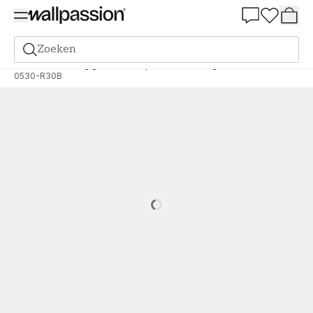
Summer Sale 30%
Zoeken
Verf
Bestelling gebaseerd op NCS
Bestelling door NCS
0530-R30B
Loading…