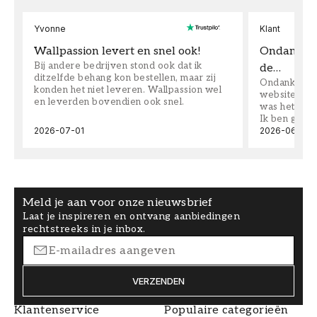
Yvonne
Klant
Wallpassion levert en snel ook!
Ondanks da
Bij andere bedrijven stond ook dat ik
de…
ditzelfde behang kon bestellen, maar zij
Ondanks dat 
konden het niet leveren. Wallpassion wel
website toen
en leverden bovendien ook snel.
was het supe
Ik ben goed
2026-07-01
2026-06-08
Meld je aan voor onze nieuwsbrief
Laat je inspireren en ontvang aanbiedingen
rechtstreeks in je inbox.
VERZENDEN
Klantenservice
Populaire categorieën