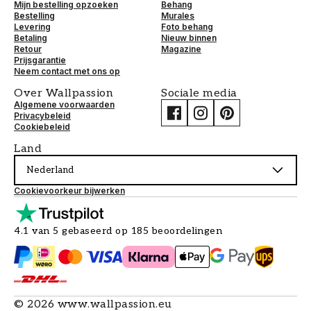
Mijn bestelling opzoeken
Behang
Bestelling
Murales
Levering
Foto behang
Betaling
Nieuw binnen
Retour
Magazine
Prijsgarantie
Neem contact met ons op
Over Wallpassion
Sociale media
Algemene voorwaarden
Privacybeleid
Cookiebeleid
Land
Nederland
Cookievoorkeur bijwerken
4.1 van 5 gebaseerd op 185 beoordelingen
©
2026
www.wallpassion.eu