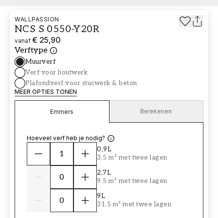
WALLPASSION
NCS S 0550-Y20R
€ 25,90
vanaf
Verftype
Muurverf
Verf voor houtwerk
Plafondverf voor stucwerk & beton
MEER OPTIES TONEN
Berekenen
Emmers
Hoeveel verf heb je nodig?
0,9L
3.5 m² met twee lagen
2,7L
9.5 m² met twee lagen
9L
31.5 m² met twee lagen