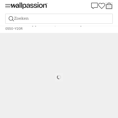
Summer Sale 30%
Zoeken
Verf
Bestelling gebaseerd op NCS
Bestelling door NCS
0550-Y20R
Loading…