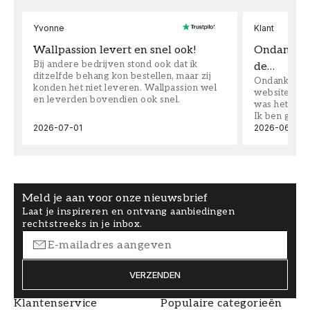
Yvonne
Klant
Wallpassion levert en snel ook!
Ondanks da
Bij andere bedrijven stond ook dat ik
de…
ditzelfde behang kon bestellen, maar zij
Ondanks dat 
konden het niet leveren. Wallpassion wel
website toen
en leverden bovendien ook snel.
was het supe
Ik ben goed
2026-07-01
2026-06-08
Meld je aan voor onze nieuwsbrief
Laat je inspireren en ontvang aanbiedingen
rechtstreeks in je inbox.
VERZENDEN
Klantenservice
Populaire categorieën