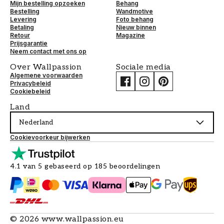
Mijn bestelling opzoeken
Behang
Bestelling
Wandmotive
Levering
Foto behang
Betaling
Nieuw binnen
Retour
Magazine
Prijsgarantie
Neem contact met ons op
Over Wallpassion
Sociale media
Algemene voorwaarden
Privacybeleid
Cookiebeleid
Land
Nederland
Cookievoorkeur bijwerken
4.1 van 5 gebaseerd op 185 beoordelingen
©
2026
www.wallpassion.eu