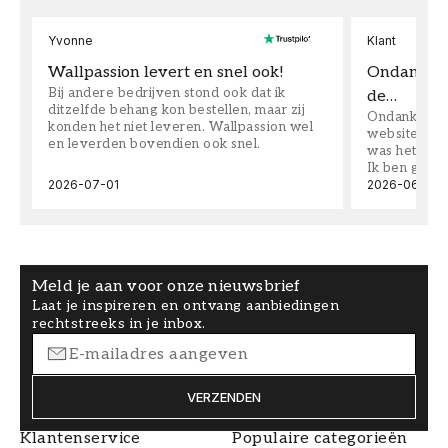
Yvonne
Klant
Wallpassion levert en snel ook!
Ondanks da
Bij andere bedrijven stond ook dat ik
de…
ditzelfde behang kon bestellen, maar zij
Ondanks dat 
konden het niet leveren. Wallpassion wel
website toen
en leverden bovendien ook snel.
was het supe
Ik ben goed
2026-07-01
2026-06-08
Meld je aan voor onze nieuwsbrief
Laat je inspireren en ontvang aanbiedingen
rechtstreeks in je inbox.
VERZENDEN
Klantenservice
Populaire categorieën