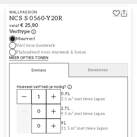
WALLPASSION
NCS S 0560-Y20R
€ 25,90
vanaf
Verftype
Muurverf
Verf voor houtwerk
Plafondverf voor stucwerk & beton
MEER OPTIES TONEN
Berekenen
Emmers
Hoeveel verf heb je nodig?
0,9L
3.5 m² met twee lagen
2,7L
9.5 m² met twee lagen
9L
31.5 m² met twee lagen