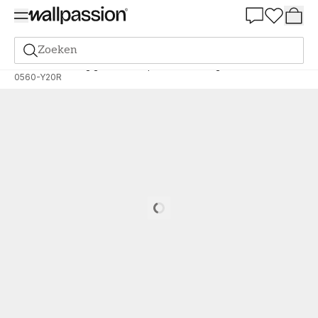
Summer Sale 30%
Zoeken
Verf
Bestelling gebaseerd op NCS
Bestelling door NCS
0560-Y20R
Loading…