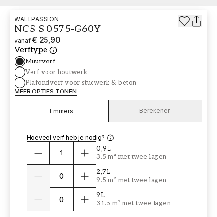
WALLPASSION
NCS S 0575-G60Y
€ 25,90
vanaf
Verftype
Muurverf
Verf voor houtwerk
Plafondverf voor stucwerk & beton
MEER OPTIES TONEN
Berekenen
Emmers
Hoeveel verf heb je nodig?
0,9L
3.5 m² met twee lagen
2,7L
9.5 m² met twee lagen
9L
31.5 m² met twee lagen