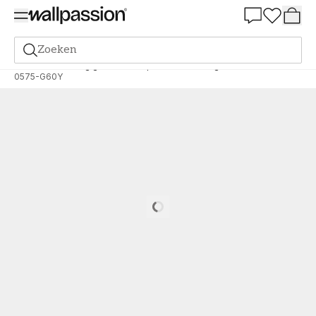
Summer Sale 30%
Zoeken
Verf
Bestelling gebaseerd op NCS
Bestelling door NCS
0575-G60Y
Loading…