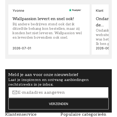
Yvonne
Klant
Wallpassion levert en snel ook!
Ondanks da
Bij andere bedrijven stond ook dat ik
de…
ditzelfde behang kon bestellen, maar zij
Ondanks dat 
konden het niet leveren. Wallpassion wel
website toen
en leverden bovendien ook snel.
was het supe
Ik ben goed
2026-07-01
2026-06-08
Meld je aan voor onze nieuwsbrief
Laat je inspireren en ontvang aanbiedingen
rechtstreeks in je inbox.
VERZENDEN
Klantenservice
Populaire categorieën