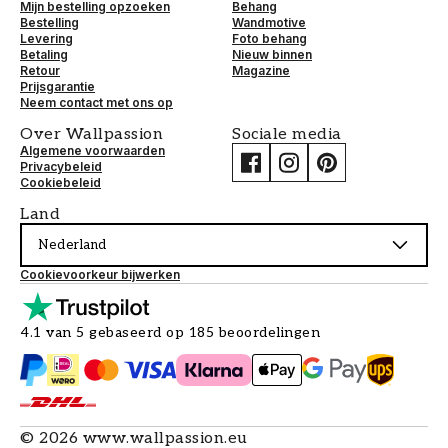
Mijn bestelling opzoeken
Behang
Bestelling
Wandmotive
Levering
Foto behang
Betaling
Nieuw binnen
Retour
Magazine
Prijsgarantie
Neem contact met ons op
Over Wallpassion
Sociale media
Algemene voorwaarden
Privacybeleid
Cookiebeleid
Land
Nederland
Cookievoorkeur bijwerken
4.1 van 5 gebaseerd op 185 beoordelingen
©
2026
www.wallpassion.eu