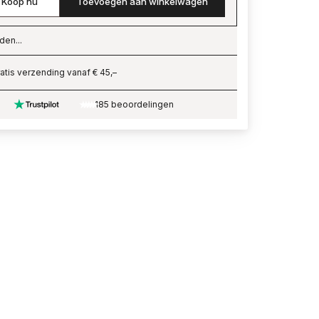
Koop nu
Toevoegen aan winkelwagen
den...
ading…
atis verzending vanaf € 45,–
185 beoordelingen