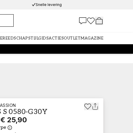
Snelle levering
GEREEDSCHAP
STIJLGIDS
ACTIES
OUTLET
MAGAZINE
ASSION
 S 0580-G30Y
€ 25,90
ype