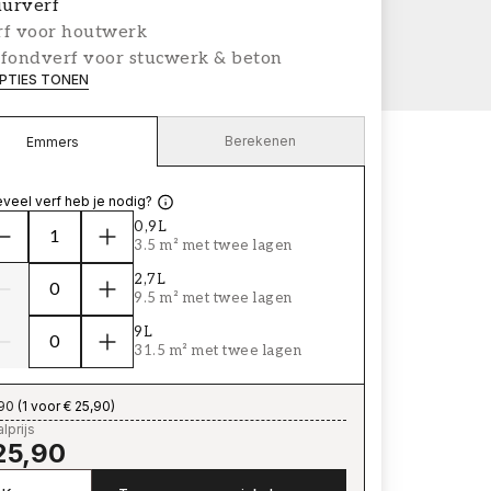
urverf
rf voor houtwerk
afondverf voor stucwerk & beton
PTIES TONEN
Berekenen
Emmers
veel verf heb je nodig?
0,9L
3.5 m² met twee lagen
2,7L
9.5 m² met twee lagen
9L
31.5 m² met twee lagen
,90
(
1 voor € 25,90
)
lprijs
25,90