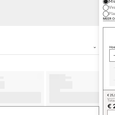
Mu
Ve
Pl
MEER O
Hoe
MERK
Wallpassion
€ 25
Totaa
€ 