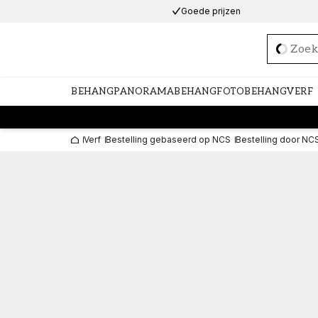
Goede prijzen
Loadi
BEHANG
PANORAMABEHANG
FOTOBEHANG
VERF
Verf
Bestelling gebaseerd op NCS
Bestelling door NC