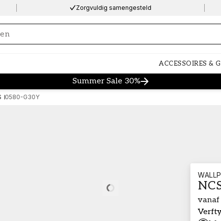
Zorgvuldig samengesteld
ng…
ACCESSOIRES & 
Summer Sale 30%
S
0580-G30Y
WALLP
NCS
Loading…
vanaf
Verft