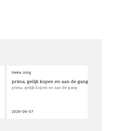
Ineke Jong
fra
prima, gelijk kopen en aan de gang.
su
prima, gelijk kopen en aan de gang.
sup
los
wal
2026-06-07
202