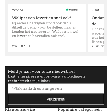
Yvonne
Klant
Wallpassion levert en snel ook!
Ondanks da
Bij andere bedrijven stond ook dat ik
de…
ditzelfde behang kon bestellen, maar zij
Ondanks dat 
konden het niet leveren. Wallpassion wel
website toen
en leverden bovendien ook snel.
was het supe
Ik ben goed
2026-07-01
2026-06-08
Meld je aan voor onze nieuwsbrief
Laat je inspireren en ontvang aanbiedingen
rechtstreeks in je inbox.
VERZENDEN
Klantenservice
Populaire categorieën