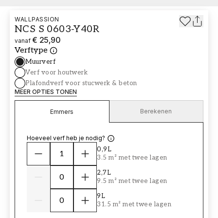
WALLPASSION
NCS S 0603-Y40R
€ 25,90
vanaf
Verftype
Muurverf
Verf voor houtwerk
Plafondverf voor stucwerk & beton
MEER OPTIES TONEN
Berekenen
Emmers
Hoeveel verf heb je nodig?
0,9L
3.5 m² met twee lagen
2,7L
9.5 m² met twee lagen
9L
31.5 m² met twee lagen