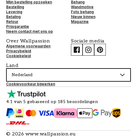
Mijn bestelling opzoeken
Behang
Bestelling
Wandmotive
Levering
Foto behang
Betaling
Nieuw binnen
Retour
Magazine
Prijsgarantie
Neem contact met ons op
Over Wallpassion
Sociale media
Algemene voorwaarden
Privacybeleid
Cookiebeleid
Land
Nederland
Cookievoorkeur bijwerken
4.1 van 5 gebaseerd op 185 beoordelingen
©
2026
www.wallpassion.eu