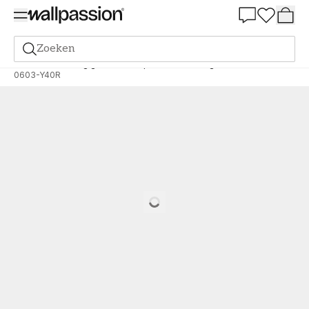
Summer Sale 30%
Zoeken
Verf
Bestelling gebaseerd op NCS
Bestelling door NCS
0603-Y40R
Loading…