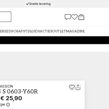
Snelle levering
GEREEDSCHAP
STIJLGIDS
ACTIES
OUTLET
MAGAZINE
ASSION
 S 0603-Y60R
€ 25,90
ype