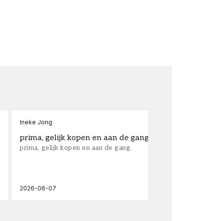
Ineke Jong
fra
prima, gelijk kopen en aan de gang.
su
prima, gelijk kopen en aan de gang.
sup
los
wal
2026-06-07
202