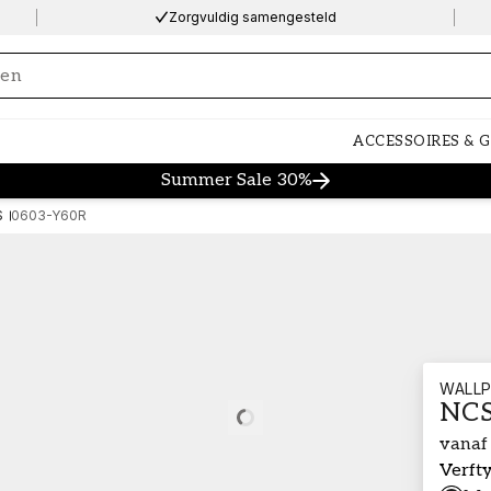
Zorgvuldig samengesteld
ng…
ACCESSOIRES & 
Summer Sale 30%
S
0603-Y60R
WALLP
NCS
Loading…
vanaf
Verft