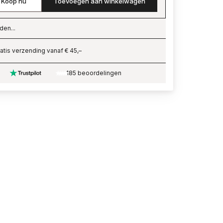
Koop nu
Toevoegen aan winkelwagen
den...
ading…
atis verzending vanaf € 45,–
185 beoordelingen