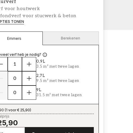
urverf
rf voor houtwerk
afondverf voor stucwerk & beton
PTIES TONEN
Berekenen
Emmers
veel verf heb je nodig?
0,9L
3.5 m² met twee lagen
2,7L
9.5 m² met twee lagen
9L
31.5 m² met twee lagen
,90
(
1 voor € 25,90
)
lprijs
25,90