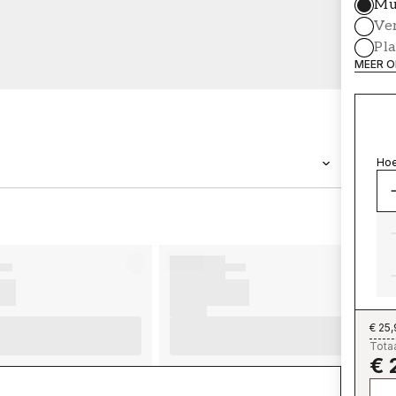
Mu
Ve
Pl
MEER O
Hoe
MERK
Wallpassion
€ 25
Totaa
€ 